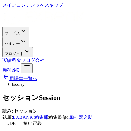
メインコンテンツへスキップ
サービス
セミナー
プロダクト
実績
料金
ブログ
会社
無料診断
用語集一覧へ
— Glossary
セッション
Session
読み:
セッション
執筆:
EXBANK 編集部
編集監修:
堀内 宏之助
TL;DR — 短い定義