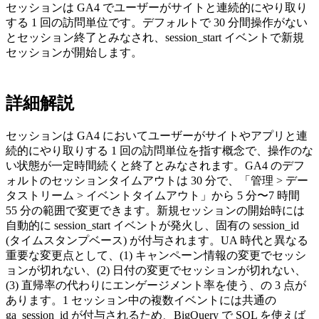
セッションは GA4 でユーザーがサイトと連続的にやり取り
する 1 回の訪問単位です。デフォルトで 30 分間操作がない
とセッション終了とみなされ、session_start イベントで新規
セッションが開始します。
詳細解説
セッションは GA4 においてユーザーがサイトやアプリと連
続的にやり取りする 1 回の訪問単位を指す概念で、操作のな
い状態が一定時間続くと終了とみなされます。GA4 のデフ
ォルトのセッションタイムアウトは 30 分で、「管理 > デー
タストリーム > イベントタイムアウト」から 5 分〜7 時間
55 分の範囲で変更できます。新規セッションの開始時には
自動的に session_start イベントが発火し、固有の session_id
(タイムスタンプベース) が付与されます。UA 時代と異なる
重要な変更点として、(1) キャンペーン情報の変更でセッシ
ョンが切れない、(2) 日付の変更でセッションが切れない、
(3) 直帰率の代わりにエンゲージメント率を使う、の 3 点が
あります。1 セッション中の複数イベントには共通の
ga_session_id が付与されるため、BigQuery で SQL を使えば