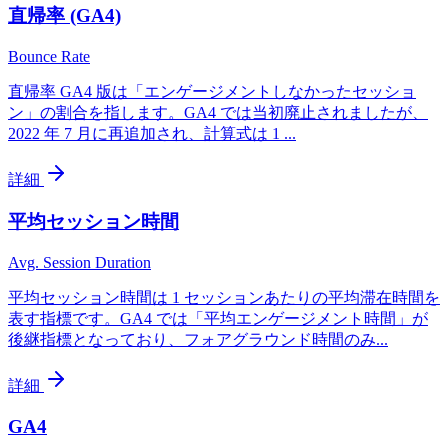
直帰率 (GA4)
Bounce Rate
直帰率 GA4 版は「エンゲージメントしなかったセッショ
ン」の割合を指します。GA4 では当初廃止されましたが、
2022 年 7 月に再追加され、計算式は 1
...
詳細
平均セッション時間
Avg. Session Duration
平均セッション時間は 1 セッションあたりの平均滞在時間を
表す指標です。GA4 では「平均エンゲージメント時間」が
後継指標となっており、フォアグラウンド時間のみ
...
詳細
GA4