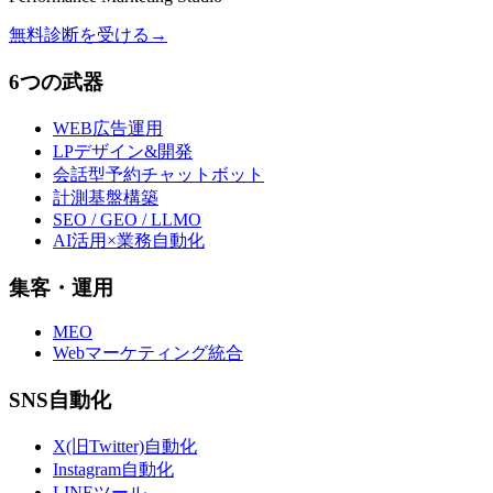
無料診断を受ける
→
6つの武器
WEB広告運用
LPデザイン&開発
会話型予約チャットボット
計測基盤構築
SEO / GEO / LLMO
AI活用×業務自動化
集客・運用
MEO
Webマーケティング統合
SNS自動化
X(旧Twitter)自動化
Instagram自動化
LINEツール