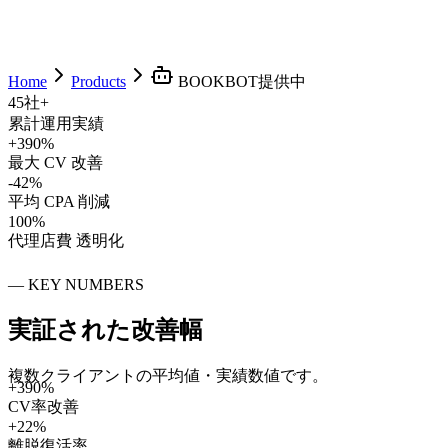
Home
Products
BOOKBOT
提供中
45社+
累計運用実績
+390%
最大 CV 改善
-42%
平均 CPA 削減
100%
代理店費 透明化
—
KEY NUMBERS
実証された
改善幅
複数クライアントの平均値・実績数値です。
+390%
CV率改善
+22%
離脱復活率