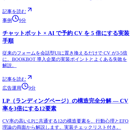
記事を読む
事例
9分
チャットボット × AI で予約 CV を 5 倍にする実装
手順
従来のフォームを会話型UIに置き換えるだけで CV が3-5倍
に。BOOKBOT 導入企業の実装ポイントとよくある失敗を
解説。
記事を読む
広告運用
9分
LP（ランディングページ）の構造完全分解 — CV
率を3倍にする12要素
CV率の高いLPに共通する12の構造要素を、行動心理とEFO
理論の両面から解説します。実装チェックリスト付き。