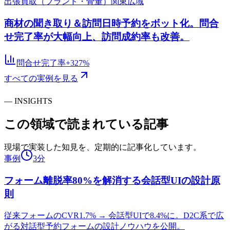
出張買取（ブランド・骨董）
関東広域
商材の聞き取り＆訪問日時予約をボット化。問合
せ完了率が大幅向上、訪問成約率も改善。
問合せ完了率
+327%
すべての実例を見る
—
INSIGHTS
この領域で
読まれている記事
現場で実装した知見を、定期的に記事化しています。
事例
3分
フォーム離脱率80%を解消する会話型UIの設計原
則
従来フォームのCVR1.7% → 会話型UIで8.4%に。D2C系で広
がる対話型予約フォームの設計ノウハウを公開。