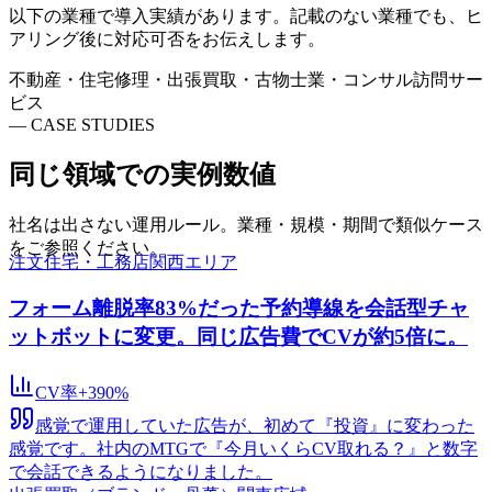
以下の業種で導入実績があります。記載のない業種でも、ヒ
アリング後に対応可否をお伝えします。
不動産・住宅
修理・出張
買取・古物
士業・コンサル
訪問サー
ビス
—
CASE STUDIES
同じ領域での
実例数値
社名は出さない運用ルール。業種・規模・期間で類似ケース
をご参照ください。
注文住宅・工務店
関西エリア
フォーム離脱率83%だった予約導線を会話型チャ
ットボットに変更。同じ広告費でCVが約5倍に。
CV率
+390%
感覚で運用していた広告が、初めて『投資』に変わった
感覚です。社内のMTGで『今月いくらCV取れる？』と数字
で会話できるようになりました。