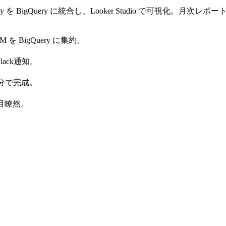
soft Clarity を BigQuery に統合し、Looker Studio で可視化。月
 自社CRM を BigQuery に集約。
lack通知。
0分で完成。
一目瞭然。