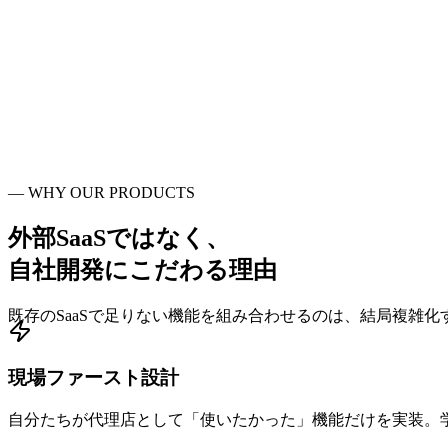
0
プロダクト
0
社+
導入実績
¥
0
〜
月額スタート
0
行
—
WHY OUR PRODUCTS
設置コード
外部SaaSではなく、
自社開発
にこだわる理由
既存のSaaSで足りない機能を組み合わせるのは、結局複雑
現場ファースト設計
自分たちが代理店として「使いたかった」機能だけを実装。