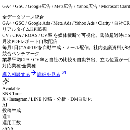
GA4 / GSC / Google広告 / Meta広告 / Yahoo広告 / Micro
全データソース統合
GA4 / GSC / Google Ads / Meta Ads / Yahoo Ads / Clarity /
リアルタイムKPI監視
CV / CPA / ROAS / CV率 を媒体横断で可視化。閾値超過時にS
月次PDFレポート自動配信
毎月1日にA4PDFを自動生成・メール配信。社内会議資料が
競合ベンチマーク
業界平均CPA / CV率と自社の比較を自動算出。立ち位置が
対応業種:
全業種
導入相談する
詳細を見る
Available
SNS Tools
X / Instagram / LINE 投稿・分析・DM自動化
AI
投稿生成
週1h
運用工数
3SNS