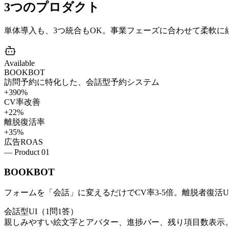
3つの
プロダクト
単体導入も、3つ統合もOK。事業フェーズに合わせて柔軟に
Available
BOOKBOT
訪問予約に特化した、会話型予約システム
+390%
CV率改善
+22%
離脱復活率
+35%
広告ROAS
— Product 0
1
BOOKBOT
フォームを「会話」に変えるだけでCV率3-5倍。離脱者復活URL、LI
会話型UI（1問1答）
親しみやすい絵文字とアバター、進捗バー、残り項目数表示。