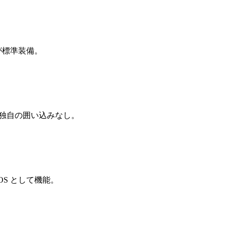
答が標準装備。
K独自の囲い込みなし。
ng OS として機能。