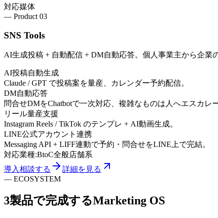
対応媒体
— Product 0
3
SNS Tools
AI生成投稿 + 自動配信 + DM自動応答。個人事業主から企
AI投稿自動生成
Claude / GPT で投稿案を量産、カレンダー予約配信。
DM自動応答
問合せDMをChatbotで一次対応、複雑なものは人へエスカレ
リール量産支援
Instagram Reels / TikTok のテンプレ + AI動画生成。
LINE公式アカウント連携
Messaging API + LIFF連動で予約・問合せをLINE上で完結。
対応業種:
BtoC全般
店舗系
導入相談する
詳細を見る
—
ECOSYSTEM
3製品で完成する
Marketing OS