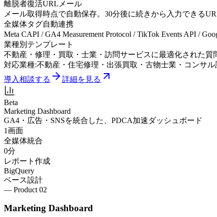
離脱者復活URLメール
メール取得時点で自動保存。30分後に続きから入力できるURL
全媒体タグ自動連携
Meta CAPI / GA4 Measurement Protocol / TikTok Events API
業種別テンプレート
不動産・修理・買取・士業・訪問サービスに最適化された質
対応業種:
不動産・住宅
修理・出張
買取・古物
士業・コンサル
導入相談する
詳細を見る
Beta
Marketing Dashboard
GA4・広告・SNSを統合した、PDCA加速ダッシュボード
1画面
全媒体統合
0分
レポート作成
BigQuery
ベース設計
— Product 0
2
Marketing Dashboard