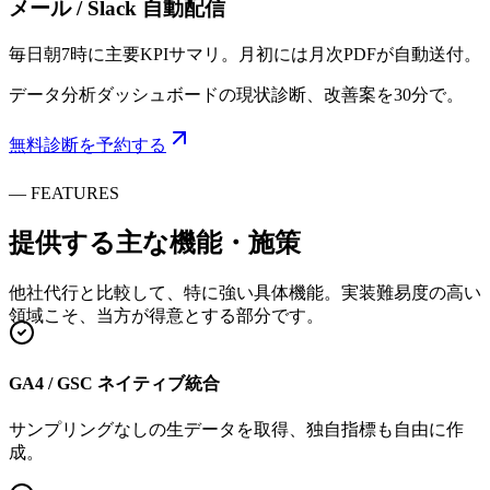
メール / Slack 自動配信
毎日朝7時に主要KPIサマリ。月初には月次PDFが自動送付。
データ分析ダッシュボードの現状診断、改善案を30分で。
無料診断を予約する
—
FEATURES
提供する
主な機能・施策
他社代行と比較して、特に強い具体機能。実装難易度の高い
領域こそ、当方が得意とする部分です。
GA4 / GSC ネイティブ統合
サンプリングなしの生データを取得、独自指標も自由に作
成。