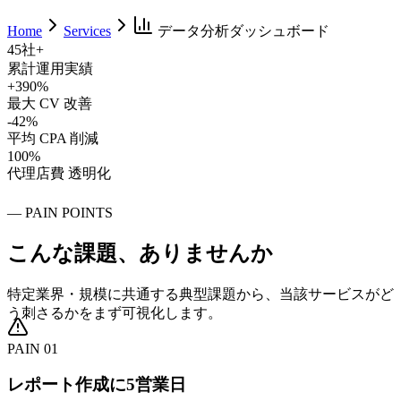
Home
Services
データ分析ダッシュボード
45社+
累計運用実績
+390%
最大 CV 改善
-42%
平均 CPA 削減
100%
代理店費 透明化
—
PAIN POINTS
こんな課題、
ありませんか
特定業界・規模に共通する典型課題から、当該サービスがど
う刺さるかをまず可視化します。
PAIN 0
1
レポート作成に5営業日