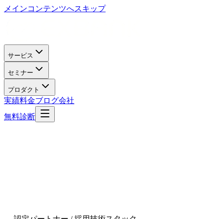
メインコンテンツへスキップ
サービス
セミナー
プロダクト
実績
料金
ブログ
会社
無料診断
— 認定パートナー / 採用技術スタック