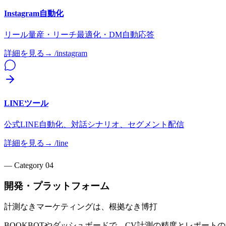
Instagram自動化
リール量産・リーチ最適化・DM自動応答
詳細を見る
→ /
instagram
LINEツール
公式LINE自動化、対話シナリオ、セグメント配信
詳細を見る
→ /
line
— Category
04
開発・プラットフォーム
計測なきマーケティングは、根拠なき博打
BOOKBOTやダッシュボードで、CV計測の精度とレポー