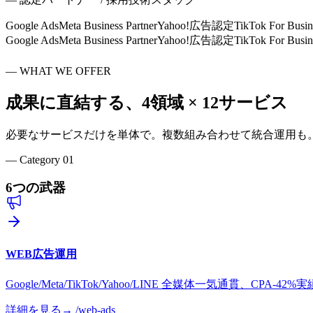
Google Ads
Meta Business Partner
Yahoo!広告認定
TikTok For Busin
Google Ads
Meta Business Partner
Yahoo!広告認定
TikTok For Busin
—
WHAT WE OFFER
成果に直結する、
4領域 × 12サービス
必要なサービスだけを単体で。複数組み合わせて統合運用も
— Category
01
6つの武器
WEB広告運用
Google/Meta/TikTok/Yahoo/LINE 全媒体一気通貫、CPA-42%実
詳細を見る
→ /
web-ads