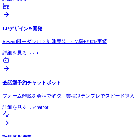
LPデザイン&開発
Resend風モダンUI × 計測実装、CV率+390%実績
詳細を見る
→ /
lp
会話型予約チャットボット
フォーム離脱を会話で解決、業種別テンプレでスピード導入
詳細を見る
→ /
chatbot