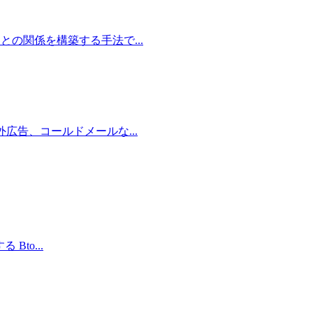
込み客との関係を構築する手法で
...
、屋外広告、コールドメールな
...
る Bto
...