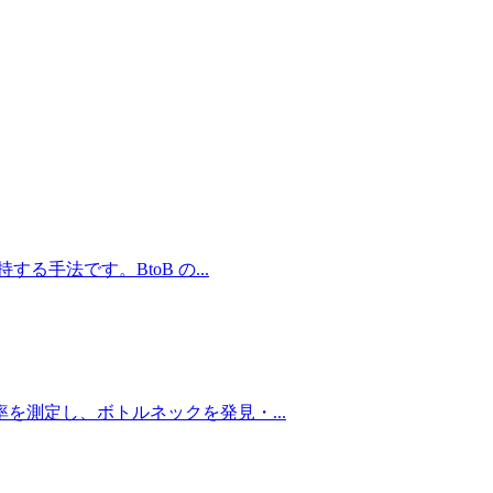
持する手法です。BtoB の
...
通過率を測定し、ボトルネックを発見・
...