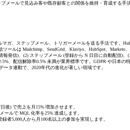
メルマガやステップメールで見込み客や既存顧客との関係を維持・育成す
、ステップメール、トリガーメールを送る手法です。HubSpot 
Mailchimp、SendGrid、Klaviyo、HubSpot、Marke
発信)、(2) ステップメール (登録から N 日目に自動配信)、(3
R 2-5%、配信解除率0.5% 未満が業界標準です。GDPR 
データ連動で、2020年代の進化が著しい領域です。
7日後) で売上を月15% 増加させます。
プメールで MQL 化率を25% 達成します。
者5,000人から月100名以上の参加を実現します。