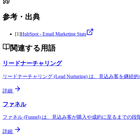
参考・出典
[
1
]
HubSpot - Email Marketing Stats
関連する用語
リードナーチャリング
リードナーチャリング (Lead Nurturing) は、見込み
詳細
ファネル
ファネル (Funnel) は、見込み客が購入や成約に至るま
詳細