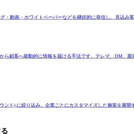
 は、有益なブログ・動画・ホワイトペーパーなどを継続的に発信し、見
ng) は、企業から顧客へ能動的に情報を届ける手法です。テレマ、DM
顧客企業 (アカウント) に絞り込み、企業ごとにカスタマイズした施策を展開す
する