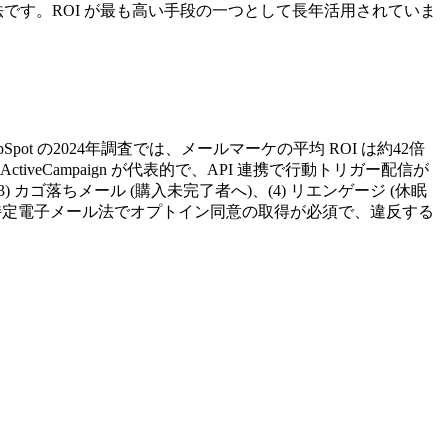
る手法です。ROI が最も高い手段の一つとして長年活用されていま
の2024年調査では、メールマーケの平均 ROI は約42倍
to、ActiveCampaign が代表的で、API 連携で行動トリガー配信が
) カゴ落ちメール (購入未完了者へ)、(4) リエンゲージ (休眠
や日本の特定電子メール法でオプトイン同意の取得が必須で、違反する