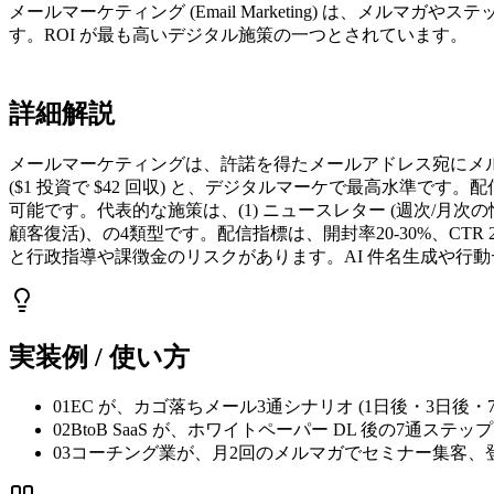
メールマーケティング (Email Marketing) は、
す。ROI が最も高いデジタル施策の一つとされています。
詳細解説
メールマーケティングは、許諾を得たメールアドレス宛にメルマガ
($1 投資で $42 回収) と、デジタルマーケで最高水準です。配信ツールは 
可能です。代表的な施策は、(1) ニュースレター (週次/月次の情報
顧客復活)、の4類型です。配信指標は、開封率20-30%、CT
と行政指導や課徴金のリスクがあります。AI 件名生成や行動
実装例 / 使い方
01
EC が、カゴ落ちメール3通シナリオ (1日後・3日後・
02
BtoB SaaS が、ホワイトペーパー DL 後の7通ステッ
03
コーチング業が、月2回のメルマガでセミナー集客、登録