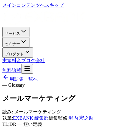
メインコンテンツへスキップ
サービス
セミナー
プロダクト
実績
料金
ブログ
会社
無料診断
用語集一覧へ
— Glossary
メールマーケティング
読み:
メールマーケティング
執筆:
EXBANK 編集部
編集監修:
堀内 宏之助
TL;DR — 短い定義