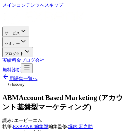
メインコンテンツへスキップ
サービス
セミナー
プロダクト
実績
料金
ブログ
会社
無料診断
用語集一覧へ
— Glossary
ABM
Account Based Marketing (アカウ
ント基盤型マーケティング)
読み:
エービーエム
執筆:
EXBANK 編集部
編集監修:
堀内 宏之助