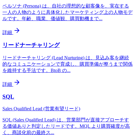
ペルソナ (Persona) は、自社の理想的な顧客像を、実在する
一人の人物のように具体化したマーケティング上の人物モデ
ルです。年齢、職業、価値観、購買動機まで
...
詳細
リードナーチャリング
リードナーチャリング (Lead Nurturing) は、見込み客を継続
的なコミュニケーションで育成し、購買準備が整うまで関係
を維持する手法です。BtoB の
...
詳細
SQL
Sales Qualified Lead (営業有望リード)
SQL (Sales Qualified Lead) は、営業部門が直接アプローチす
る価値ありと判定したリードです。MQL より購買確度が高
く、商談化前の最終ス
...