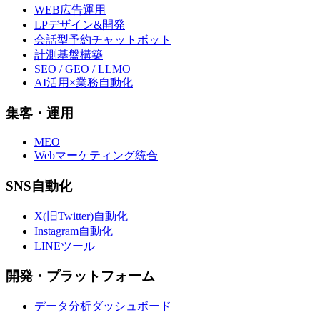
WEB広告運用
LPデザイン&開発
会話型予約チャットボット
計測基盤構築
SEO / GEO / LLMO
AI活用×業務自動化
集客・運用
MEO
Webマーケティング統合
SNS自動化
X(旧Twitter)自動化
Instagram自動化
LINEツール
開発・プラットフォーム
データ分析ダッシュボード