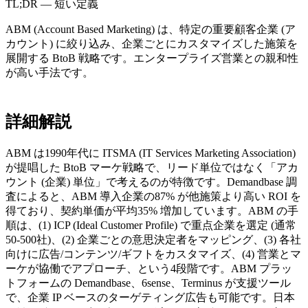
TL;DR — 短い定義
ABM (Account Based Marketing) は、特定の重要顧客企業 (ア
カウント) に絞り込み、企業ごとにカスタマイズした施策を
展開する BtoB 戦略です。エンタープライズ営業との親和性
が高い手法です。
詳細解説
ABM は1990年代に ITSMA (IT Services Marketing Association)
が提唱した BtoB マーケ戦略で、リード単位ではなく「アカ
ウント (企業) 単位」で考えるのが特徴です。Demandbase 調
査によると、ABM 導入企業の87% が他施策より高い ROI を
得ており、契約単価が平均35% 増加しています。ABM の手
順は、(1) ICP (Ideal Customer Profile) で重点企業を選定 (通常
50-500社)、(2) 企業ごとの意思決定者をマッピング、(3) 各社
向けに広告/コンテンツ/ギフトをカスタマイズ、(4) 営業とマ
ーケが協働でアプローチ、という4段階です。ABM プラッ
トフォームの Demandbase、6sense、Terminus が支援ツール
で、企業 IP ベースのターゲティング広告も可能です。日本