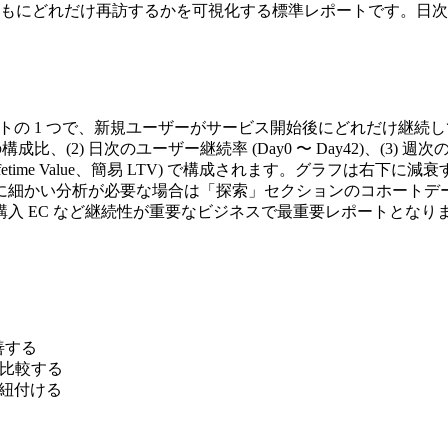
ともにどれだけ再訪するかを可視化する標準レポートです。日次
4 の標準レポートの 1 つで、新規ユーザーがサービス開始後にどれだ
2) 日次のユーザー継続率 (Day0 〜 Day42)、(3) 週次のユ
ge Lifetime Value、簡易 LTV) で構成されます。グラ
断できます。さらに細かい分析が必要な場合は「探索」セクションのコ
購入 EC など継続性が重要なビジネスで最重要レポートとなり
改善する
に比較する
S と紐付ける