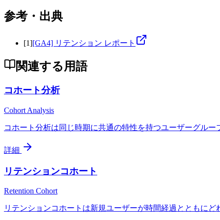
参考・出典
[
1
]
[GA4] リテンション レポート
関連する用語
コホート分析
Cohort Analysis
コホート分析は同じ時期に共通の特性を持つユーザーグループ 
詳細
リテンションコホート
Retention Cohort
リテンションコホートは新規ユーザーが時間経過とともにどれ