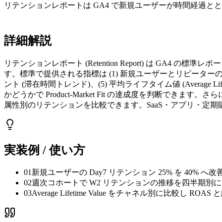
リテンションレポートは GA4 で新規ユーザーが時間経過と
詳細解説
リテンションレポート (Retention Report) は GA
す。標準で提供される指標は (1) 新規ユーザーとリピーターの構成比、(
ント (滞在時間トレンド)、(5) 平均ライフタイム値 (Avera
かどうかで Product-Market Fit の達成度を判
属性別のリテンションを比較できます。SaaS・アプリ・定期
実装例 / 使い方
01
新規ユーザーの Day7 リテンション 25% を 40% へ
02
週次コホートで W2 リテンションの推移を四半期別
03
Average Lifetime Value をチャネル別に比較し ROA