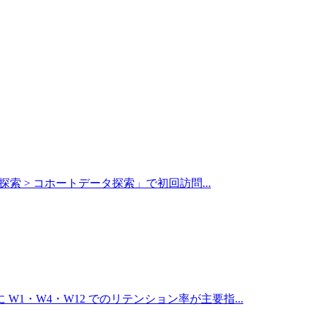
探索 > コホートデータ探索」で初回訪問
...
1・W4・W12 でのリテンション率が主要指
...