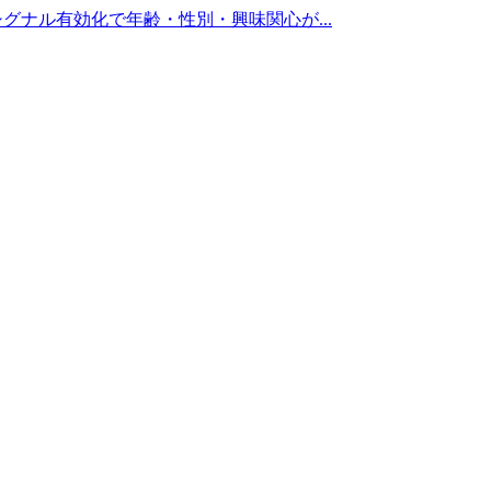
 シグナル有効化で年齢・性別・興味関心が
...