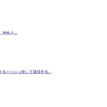
、Web と
...
ID をハッシュ化して送信する
...