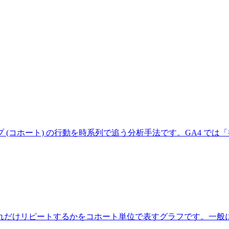
(コホート) の行動を時系列で追う分析手法です。GA4 では「
だけリピートするかをコホート単位で表すグラフです。一般に W