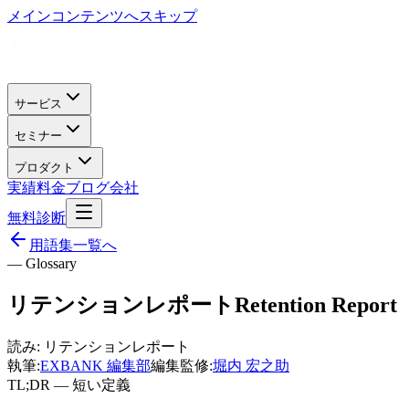
メインコンテンツへスキップ
サービス
セミナー
プロダクト
実績
料金
ブログ
会社
無料診断
用語集一覧へ
— Glossary
リテンションレポート
Retention Report
読み:
リテンションレポート
執筆:
EXBANK 編集部
編集監修:
堀内 宏之助
TL;DR — 短い定義