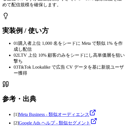
めて配信規模を確保します。
実装例 / 使い方
01
購入者上位 1,000 名をシードに Meta で類似 1% を作
成し配信
02
LTV 上位 10% 顧客のみをシードにし高単価層を狙い
撃ち
03
TikTok Lookalike で広告 CV データを基に新規ユーザ
ー獲得
参考・出典
[
1
]
Meta Business - 類似オーディエンス
[
2
]
Google Ads ヘルプ - 類似セグメント