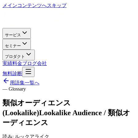
メインコンテンツへスキップ
サービス
セミナー
プロダクト
実績
料金
ブログ
会社
無料診断
用語集一覧へ
— Glossary
類似オーディエンス
(Lookalike)
Lookalike Audience / 類似オ
ーディエンス
読み:
ルックアライク