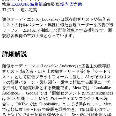
執筆:
EXBANK 編集部
編集監修:
堀内 宏之助
TL;DR — 短い定義
類似オーディエンス (Lookalike) は既存顧客リストや購入者
リストの行動パターン・属性に似た新規ユーザーを広告プラ
ットフォームの AI が抽出して配信対象とする機能です。新
規顧客獲得の主力手法となっています。
詳細解説
類似オーディエンス (Lookalike Audience) は広告主の既存顧
客リスト (購入者・LTV 上位顧客・リード等) を『シードリ
スト』として広告プラットフォームに渡し、AI がそのリス
トの行動パターン・興味関心・属性に類似する新規ユーザー
を抽出して配信対象とする機能です。Meta では『Lookalike
Audience』、Google では『類似セグメント (Similar Audiences
は 2023 年廃止 → P-MAX のオーディエンスシグナルへ統
合)』、TikTok では『Lookalike』として提供されます。Meta
では類似度 1%〜10% で範囲を調整でき、1% は最も似てい
る上位 1% ですが配信規模が小さく、5〜10% は類似度を緩