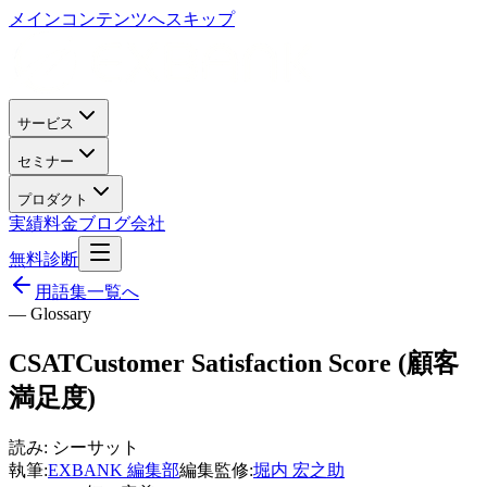
メインコンテンツへスキップ
サービス
セミナー
プロダクト
実績
料金
ブログ
会社
無料診断
用語集一覧へ
— Glossary
CSAT
Customer Satisfaction Score (顧客
満足度)
読み:
シーサット
執筆:
EXBANK 編集部
編集監修:
堀内 宏之助