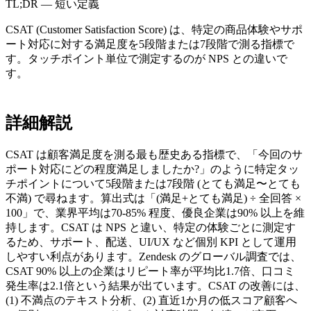
TL;DR — 短い定義
CSAT (Customer Satisfaction Score) は、特定の商品体験やサポ
ート対応に対する満足度を5段階または7段階で測る指標で
す。タッチポイント単位で測定するのが NPS との違いで
す。
詳細解説
CSAT は顧客満足度を測る最も歴史ある指標で、「今回のサ
ポート対応にどの程度満足しましたか?」のように特定タッ
チポイントについて5段階または7段階 (とても満足〜とても
不満) で尋ねます。算出式は「(満足+とても満足) ÷ 全回答 ×
100」で、業界平均は70-85% 程度、優良企業は90% 以上を維
持します。CSAT は NPS と違い、特定の体験ごとに測定す
るため、サポート、配送、UI/UX など個別 KPI として運用
しやすい利点があります。Zendesk のグローバル調査では、
CSAT 90% 以上の企業はリピート率が平均比1.7倍、口コミ
発生率は2.1倍という結果が出ています。CSAT の改善には、
(1) 不満点のテキスト分析、(2) 直近1か月の低スコア顧客へ