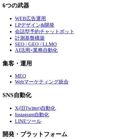
6つの武器
WEB広告運用
LPデザイン&開発
会話型予約チャットボット
計測基盤構築
SEO / GEO / LLMO
AI活用×業務自動化
集客・運用
MEO
Webマーケティング統合
SNS自動化
X(旧Twitter)自動化
Instagram自動化
LINEツール
開発・プラットフォーム