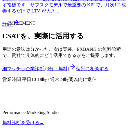
す指標です。サブスクモデルで最重要の KPI で、月次1% 改
善するだけで LTV が大き
...
—
IMPLEMENT
詳細
CSAT
を、実際に活用する
用語の意味は分かった。次は実装。EXBANK の無料診断
で、貴社で具体的にどう活用できるかをご提案します。
細マッチョ企業診断 (3分・無料)
個別に相談する
営業時間 平日10-18時 / 通常24時間以内に返信
Performance Marketing Studio
無料診断を受ける
→