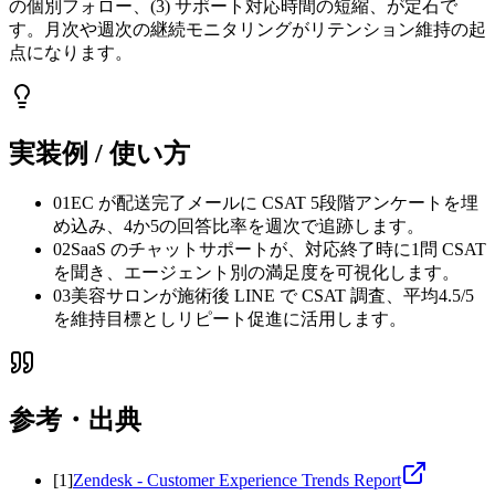
の個別フォロー、(3) サポート対応時間の短縮、が定石で
す。月次や週次の継続モニタリングがリテンション維持の起
点になります。
実装例 / 使い方
01
EC が配送完了メールに CSAT 5段階アンケートを埋
め込み、4か5の回答比率を週次で追跡します。
02
SaaS のチャットサポートが、対応終了時に1問 CSAT
を聞き、エージェント別の満足度を可視化します。
03
美容サロンが施術後 LINE で CSAT 調査、平均4.5/5
を維持目標としリピート促進に活用します。
参考・出典
[
1
]
Zendesk - Customer Experience Trends Report