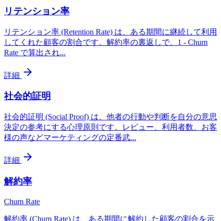
リテンション率
リテンション率 (Retention Rate) は、ある期間に継続して利用
してくれた顧客の割合です。解約率の裏返しで、1 - Churn
Rate で算出され
...
詳細
社会的証明
社会的証明 (Social Proof) は、他者の行動や判断を自分の意思
決定の参考にする心理原則です。レビュー、利用者数、お客
様の声などマーケティングの定番武
...
詳細
解約率
Churn Rate
解約率 (Churn Rate) は、ある期間に解約した顧客の割合を示