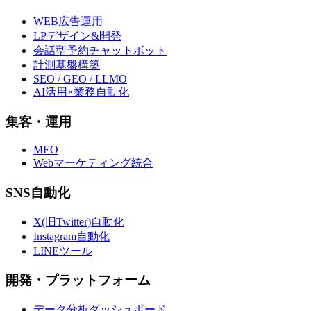
WEB広告運用
LPデザイン&開発
会話型予約チャットボット
計測基盤構築
SEO / GEO / LLMO
AI活用×業務自動化
集客・運用
MEO
Webマーケティング統合
SNS自動化
X(旧Twitter)自動化
Instagram自動化
LINEツール
開発・プラットフォーム
データ分析ダッシュボード