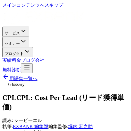
メインコンテンツへスキップ
サービス
セミナー
プロダクト
実績
料金
ブログ
会社
無料診断
用語集一覧へ
— Glossary
CPL
CPL: Cost Per Lead (リード獲得単
価)
読み:
シーピーエル
執筆:
EXBANK 編集部
編集監修:
堀内 宏之助