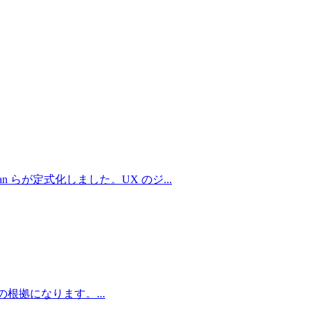
n らが定式化しました。UX のジ
...
の根拠になります。
...