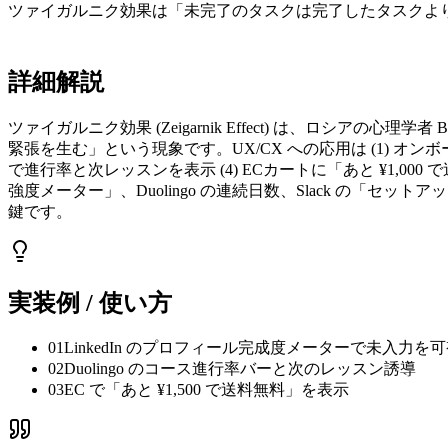
ツァイガルニク効果は「未完了のタスクは完了したタスクよ
詳細解説
ツァイガルニク効果 (Zeigarnik Effect) は、ロシアの
緊張を生む」という現象です。UX/CX への応用は (1) オ
で進行率と次レッスンを表示 (4) ECカートに「あと ¥1,00
強度メーター」、Duolingo の連続日数、Slack の「
鍵です。
実装例 / 使い方
01
LinkedIn のプロフィール完成度メーターで未入力を
02
Duolingo のコース進行率バーと次のレッスン誘導
03
EC で「あと ¥1,500 で送料無料」を表示