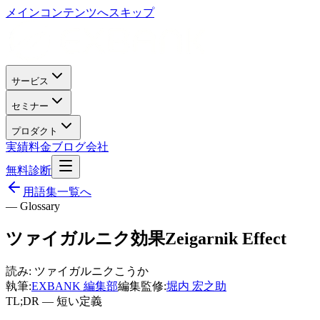
メインコンテンツへスキップ
サービス
セミナー
プロダクト
実績
料金
ブログ
会社
無料診断
用語集一覧へ
— Glossary
ツァイガルニク効果
Zeigarnik Effect
読み:
ツァイガルニクこうか
執筆:
EXBANK 編集部
編集監修:
堀内 宏之助
TL;DR — 短い定義