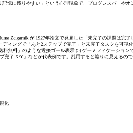
り記憶に残りやすい」という心理現象で、プログレスバーやオ
心理学者 Bluma Zeigarnik が 1927年論文で発見した「未
ンボーディングで「あと2ステップで完了」と未完了タスクを可視化 (
0 で送料無料」のような近接ゴール表示 (5) ゲーミフィケーション
セットアップ完了 X/Y」などが代表例です。乱用すると煽りに見
可視化