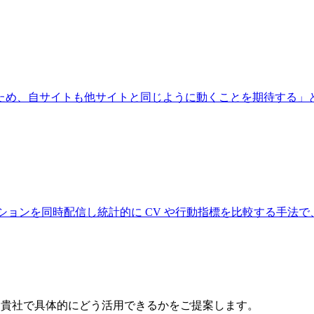
サイトも他サイトと同じように動くことを期待する」という UX 
を同時配信し統計的に CV や行動指標を比較する手法で、Optim
る
で、貴社で具体的にどう活用できるかをご提案します。