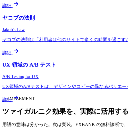
詳細
ヤコブの法則
Jakob's Law
ヤコブの法則は「利用者は他のサイトで多くの時間を過ごすため、自
詳細
UX 領域の A/B テスト
A/B Testing for UX
UX領域のA/Bテストは、デザインやコピーの異なるバリエーション
—
IMPLEMENT
詳細
ツァイガルニク効果
を、実際に活用す
用語の意味は分かった。次は実装。EXBANK の無料診断