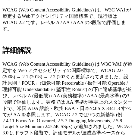
WCAG (Web Content Accessibility Guidelines) は、W3C WAI が
策定するWebアクセシビリティ国際標準で、現行版は
WCAG 2.2 です。レベル A / AA / AAA の3段階で評価しま
す。
詳細解説
WCAG (Web Content Accessibility Guidelines) は W3C WAI が策
定する Web アクセシビリティの国際標準で、WCAG 2.0
(2008) → 2.1 (2018) → 2.2 (2023) と更新されてきました。設
計原則「POUR」(知覚可能 Perceivable / 操作可能 Operable /
理解可能 Understandable / 堅牢性 Robust) の下に達成基準が並
び、レベル A (最低限) / AA (実務標準) / AAA (最高水準) の3
段階で評価します。実務では AA 準拠が事実上のスタンダー
ドで、米国 ADA 訴訟・欧州 EAA・日本のJIS X 8341-3 すべ
てが AA を参照します。WCAG 2.2 では9つの新基準 (例:
2.4.11 Focus Not Obscured, 2.5.7 Dragging Movements, 2.5.8
Target Size Minimum 24×24CSSpx) が追加されました。WCAG
3.0 はドラフト段階で、評価モデルが達成基準ベースから