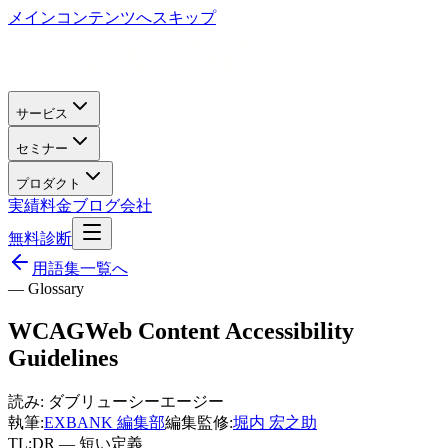
メインコンテンツへスキップ
サービス
セミナー
プロダクト
実績
料金
ブログ
会社
無料診断
用語集一覧へ
— Glossary
WCAG
Web Content Accessibility
Guidelines
読み:
ダブリューシーエージー
執筆:
EXBANK 編集部
編集監修:
堀内 宏之助
TL;DR — 短い定義