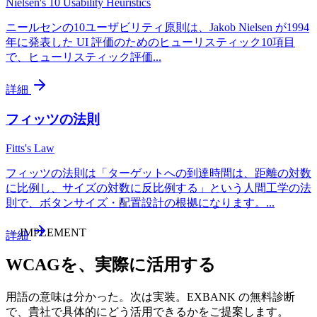
Nielsen's 10 Usability Heuristics
ニールセンの10ユーザビリティ原則は、Jakob Nielsen が1994
年に発表した UI 評価のためのヒューリスティック10項目
で、ヒューリスティック評価
...
詳細
フィッツの法則
Fitts's Law
フィッツの法則は「ターゲットへの到達時間は、距離の対数
に比例し、サイズの対数に反比例する」という人間工学の法
則で、ボタンサイズ・配置設計の根拠になります。
...
—
IMPLEMENT
詳細
WCAG
を、実際に活用する
用語の意味は分かった。次は実装。EXBANK の無料診断
で、貴社で具体的にどう活用できるかをご提案します。