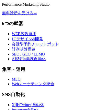
Performance Marketing Studio
無料診断を受ける
→
6つの武器
WEB広告運用
LPデザイン&開発
会話型予約チャットボット
計測基盤構築
SEO / GEO / LLMO
AI活用×業務自動化
集客・運用
MEO
Webマーケティング統合
SNS自動化
X(旧Twitter)自動化
Instagram自動化