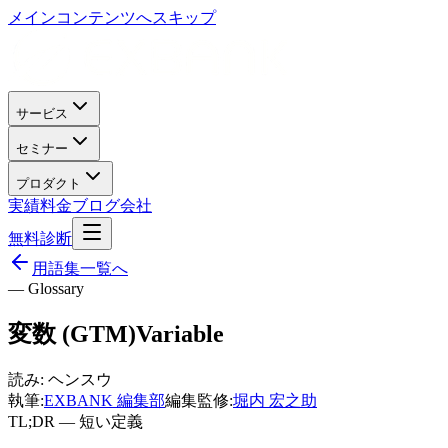
メインコンテンツへスキップ
サービス
セミナー
プロダクト
実績
料金
ブログ
会社
無料診断
用語集一覧へ
— Glossary
変数 (GTM)
Variable
読み:
ヘンスウ
執筆:
EXBANK 編集部
編集監修:
堀内 宏之助
TL;DR — 短い定義