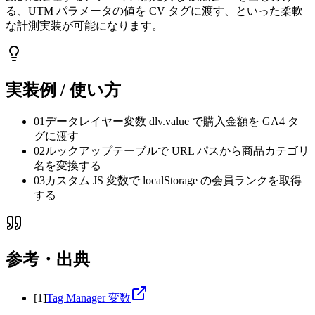
る、UTM パラメータの値を CV タグに渡す、といった柔軟
な計測実装が可能になります。
実装例 / 使い方
01
データレイヤー変数 dlv.value で購入金額を GA4 タ
グに渡す
02
ルックアップテーブルで URL パスから商品カテゴリ
名を変換する
03
カスタム JS 変数で localStorage の会員ランクを取得
する
参考・出典
[
1
]
Tag Manager 変数