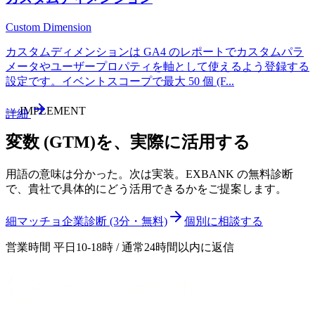
Custom Dimension
カスタムディメンションは GA4 のレポートでカスタムパラ
メータやユーザープロパティを軸として使えるよう登録する
設定です。イベントスコープで最大 50 個 (F
...
—
IMPLEMENT
詳細
変数 (GTM)
を、実際に活用する
用語の意味は分かった。次は実装。EXBANK の無料診断
で、貴社で具体的にどう活用できるかをご提案します。
細マッチョ企業診断 (3分・無料)
個別に相談する
営業時間 平日10-18時 / 通常24時間以内に返信