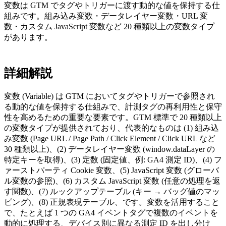
変数は GTM でタグやトリガーに渡す動的な値を保持する仕
組みです。組み込み変数・データレイヤー変数・URL 変
数・カスタム JavaScript 変数など 20 種類以上の変数タイプ
があります。
詳細解説
変数 (Variable) は GTM においてタグやトリガーで参照され
る動的な値を保持する仕組みで、計測タグの再利用性と保守
性を高めるための重要な要素です。GTM 標準で 20 種類以上
の変数タイプが提供されており、代表的なものは (1) 組み込
み変数 (Page URL / Page Path / Click Element / Click URL など
30 種類以上)、(2) データレイヤー変数 (window.dataLayer の
特定キーを取得)、(3) 定数 (固定値、例: GA4 測定 ID)、(4) フ
ァーストパーティ Cookie 変数、(5) JavaScript 変数 (グローバ
ル変数の参照)、(6) カスタム JavaScript 変数 (任意の処理を返
す関数)、(7) ルックアップテーブル (キー → バッグ値のマッ
ピング)、(8) 正規表現テーブル、です。変数を活用すること
で、たとえば 1 つの GA4 イベントタグで複数のイベントを
動的に処理する、デバイス別に異なる測定 ID を出し分け