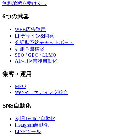
無料診断を受ける
→
6つの武器
WEB広告運用
LPデザイン&開発
会話型予約チャットボット
計測基盤構築
SEO / GEO / LLMO
AI活用×業務自動化
集客・運用
MEO
Webマーケティング統合
SNS自動化
X(旧Twitter)自動化
Instagram自動化
LINEツール