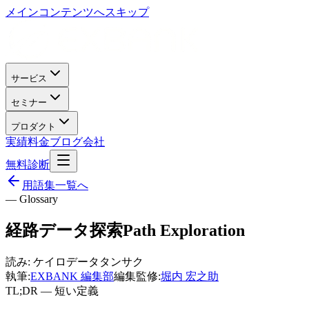
メインコンテンツへスキップ
サービス
セミナー
プロダクト
実績
料金
ブログ
会社
無料診断
用語集一覧へ
— Glossary
経路データ探索
Path Exploration
読み:
ケイロデータタンサク
執筆:
EXBANK 編集部
編集監修:
堀内 宏之助
TL;DR — 短い定義