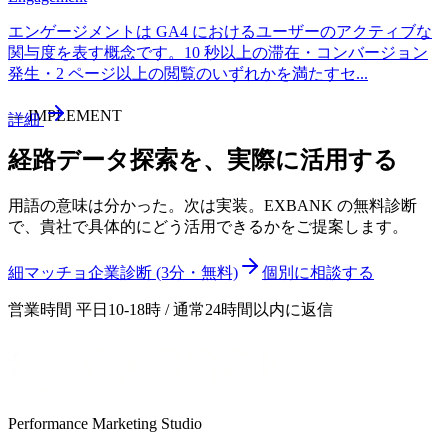
エンゲージメントは GA4 におけるユーザーのアクティブな
関与度を表す概念です。10 秒以上の滞在・コンバージョン
発生・2 ページ以上の閲覧のいずれかを満たすセ
...
—
IMPLEMENT
詳細
経路データ探索
を、実際に活用する
用語の意味は分かった。次は実装。EXBANK の無料診断
で、貴社で具体的にどう活用できるかをご提案します。
細マッチョ企業診断 (3分・無料)
個別に相談する
営業時間 平日10-18時 / 通常24時間以内に返信
Performance Marketing Studio