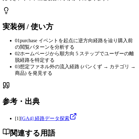
実装例 / 使い方
01
purchase イベントを起点に逆方向経路を辿り購入前
の閲覧パターンを分析する
02
ホームページから順方向 5 ステップでユーザーの離
脱経路を特定する
03
想定ファネル外の流入経路 (パンくず → カテゴリ →
商品) を発見する
参考・出典
[
1
]
[GA4] 経路データ探索
関連する用語