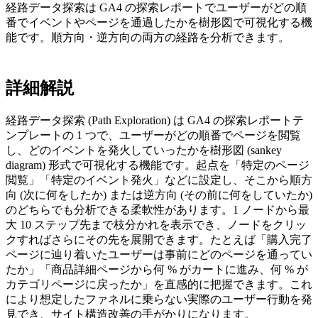
経路データ探索は GA4 の探索レポートでユーザーがどの順
番でイベントやページを通過したかを樹形図で可視化する機
能です。順方向・逆方向の両方の経路を分析できます。
詳細解説
経路データ探索 (Path Exploration) は GA4 の探索レポートテ
ンプレートの 1 つで、ユーザーがどの順番でページを閲覧
し、どのイベントを発火していったかを樹形図 (sankey
diagram) 形式で可視化する機能です。起点を「特定のページ
閲覧」「特定のイベント発火」などに設定し、そこから順方
向 (次に何をしたか) または逆方向 (その前に何をしていたか)
のどちらでも分析できる柔軟性があります。1 ノードから最
大 10 ステップ先まで枝分かれを表示でき、ノードをクリッ
クすればさらにその先を展開できます。たとえば「購入完了
ページに辿り着いたユーザーは事前にどのページを通ってい
たか」「商品詳細ページから何 % がカートに進み、何 % が
カテゴリページに戻ったか」を直感的に把握できます。これ
により想定したファネルに乗らない実際のユーザー行動を発
見でき、サイト構造改善の手がかりになります。