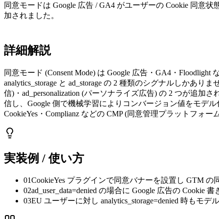
同意モードは Google 広告 / GA4 がユーザーの Cookie 同意状態
加されました。
詳細解説
同意モード (Consent Mode) は Google 広告・GA4・F
analytics_storage と ad_storage の 2 種類のシグナ
信)・ad_personalization (パーソナライズ広告) の 2 つ
信し、Google 側で機械学習によりコンバージョン値をモデル化補完
CookieYes・Complianz などの CMP (同意管理プラッ
実装例 / 使い方
01
CookieYes プラグインで同意バナーを設置し GTM の
02
ad_user_data=denied の場合に Google 広告の Coo
03
EU ユーザーに対し analytics_storage=denied 時