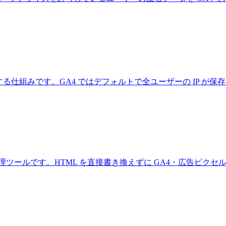
処理する仕組みです。GA4 ではデフォルトで全ユーザーの IP 
する無料のタグ管理ツールです。HTML を直接書き換えずに GA4・広告ピク