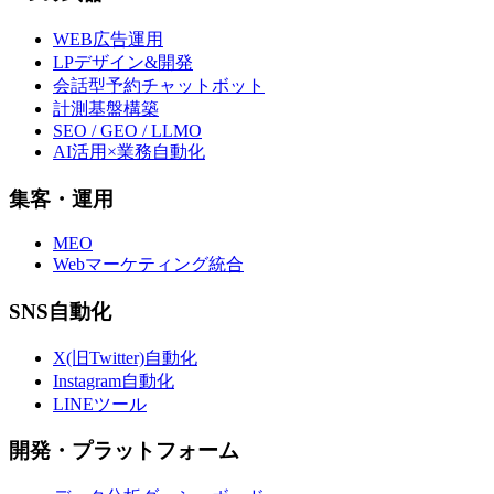
WEB広告運用
LPデザイン&開発
会話型予約チャットボット
計測基盤構築
SEO / GEO / LLMO
AI活用×業務自動化
集客・運用
MEO
Webマーケティング統合
SNS自動化
X(旧Twitter)自動化
Instagram自動化
LINEツール
開発・プラットフォーム