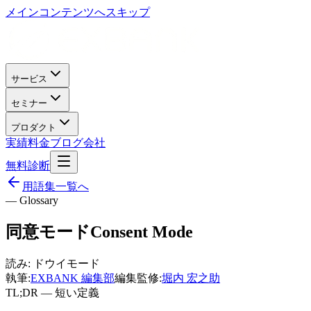
メインコンテンツへスキップ
サービス
セミナー
プロダクト
実績
料金
ブログ
会社
無料診断
用語集一覧へ
— Glossary
同意モード
Consent Mode
読み:
ドウイモード
執筆:
EXBANK 編集部
編集監修:
堀内 宏之助
TL;DR — 短い定義