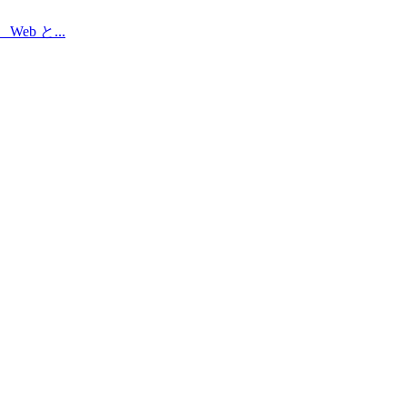
、Web と
...