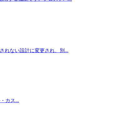
が保存されない設計に変更され、別
...
セル・カス
...