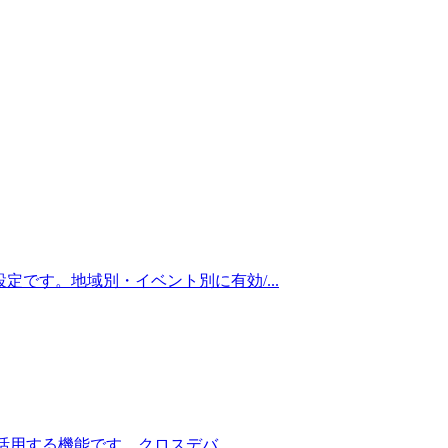
の設定です。地域別・イベント別に有効/
...
 で活用する機能です。クロスデバ
...