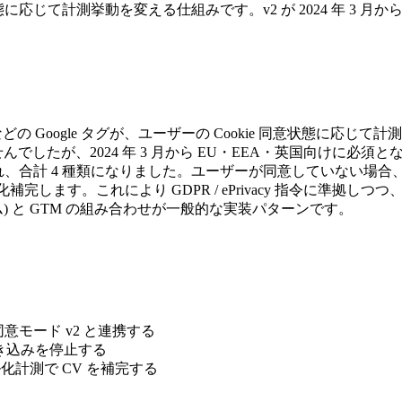
に応じて計測挙動を変える仕組みです。v2 が 2024 年 3 月から EU 必須と
loodlight などの Google タグが、ユーザーの Cookie 同
ルしかありませんでしたが、2024 年 3 月から EU・EEA・英国向けに必須となっ
が追加され、合計 4 種類になりました。ユーザーが同意していない場合、Googl
します。これにより GDPR / ePrivacy 指令に準拠しつつ
トフォーム) と GTM の組み合わせが一般的な実装パターンです。
同意モード v2 と連携する
kie 書き込みを停止する
もモデル化計測で CV を補完する