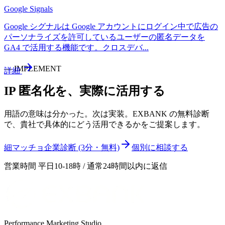
Google Signals
Google シグナルは Google アカウントにログイン中で広告の
パーソナライズを許可しているユーザーの匿名データを
GA4 で活用する機能です。クロスデバ
...
—
IMPLEMENT
詳細
IP 匿名化
を、実際に活用する
用語の意味は分かった。次は実装。EXBANK の無料診断
で、貴社で具体的にどう活用できるかをご提案します。
細マッチョ企業診断 (3分・無料)
個別に相談する
営業時間 平日10-18時 / 通常24時間以内に返信
Performance Marketing Studio