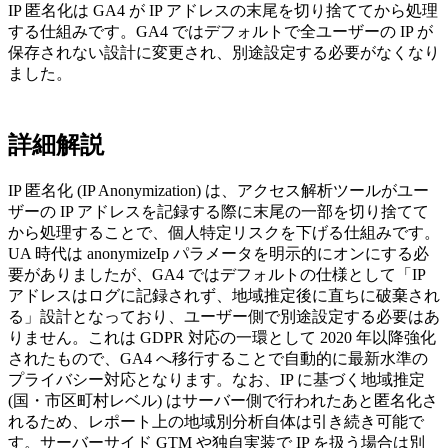
IP 匿名化は GA4 が IP アドレスの末尾を切り捨ててから処理
する仕組みです。GA4 ではデフォルトで全ユーザーの IP が
保存されない設計に変更され、別途設定する必要がなくなり
ました。
詳細解説
IP 匿名化 (IP Anonymization) は、アクセス解析ツールがユー
ザーの IP アドレスを記録する際に末尾の一部を切り捨てて
から処理することで、個人特定リスクを下げる仕組みです。
UA 時代は anonymizeIp パラメータを明示的にオンにする必
要がありましたが、GA4 ではデフォルトの仕様として「IP
アドレスはログに記録されず、地域推定後に直ちに破棄され
る」設計となっており、ユーザー側で別途設定する必要はあ
りません。これは GDPR 対応の一環として 2020 年以降強化
されたもので、GA4 へ移行することで自動的に最新水準の
プライバシー対応となります。なお、IP に基づく地域推定
(国・市区町村レベル) はサーバー側で行われたあと匿名化さ
れるため、レポート上の地域別分析自体は引き続き可能で
す。サーバーサイド GTM や独自実装で IP を扱う場合は別