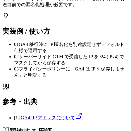
途自前での匿名化処理が必要です。
実装例 / 使い方
01
GA4 移行時に IP 匿名化を別途設定せずデフォルト
仕様で運用する
02
サーバーサイド GTM で受信した IP を /24 (IPv4) で
マスクしてから保存する
03
プライバシーポリシーに「GA4 は IP を保存しませ
ん」と明記する
参考・出典
[
1
]
[GA4] IP アドレスについて