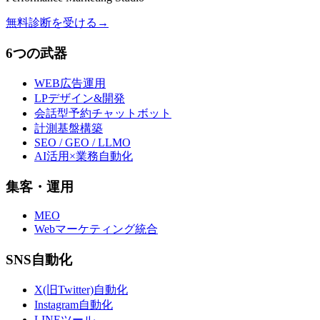
無料診断を受ける
→
6つの武器
WEB広告運用
LPデザイン&開発
会話型予約チャットボット
計測基盤構築
SEO / GEO / LLMO
AI活用×業務自動化
集客・運用
MEO
Webマーケティング統合
SNS自動化
X(旧Twitter)自動化
Instagram自動化
LINEツール