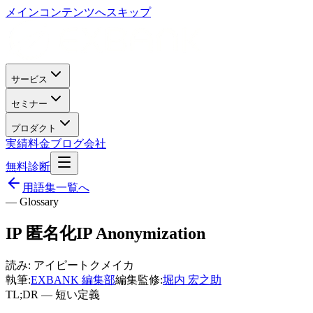
メインコンテンツへスキップ
サービス
セミナー
プロダクト
実績
料金
ブログ
会社
無料診断
用語集一覧へ
— Glossary
IP 匿名化
IP Anonymization
読み:
アイピートクメイカ
執筆:
EXBANK 編集部
編集監修:
堀内 宏之助
TL;DR — 短い定義