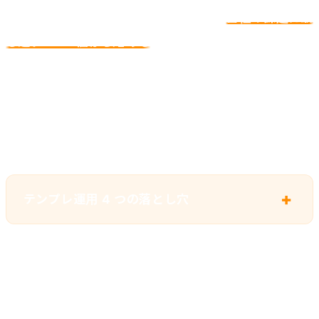
「全部一度に導入」は失敗パターンです。
自社の課題に最
も近い 1〜2 個から始める
ことを強く推奨します。
つまずきやすいポイント
テンプレ運用 4 つの落とし穴
チームへの定着が本番