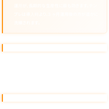
運用が、長期的な生産性に最も効きます。テン
プレは導入時より、3 ヶ月運用後の方が遥かに
洗練されます。
07. 翻訳＋ローカライズプロンプト
単純翻訳ではなく、「対象市場の文化的文脈に合わせた
言い換え」「業界専門用語の保持リスト」を必ず指定しま
す。これだけで翻訳品質が一段上がります。
08. 面接質問設計プロンプト