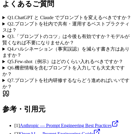
よくあるご質問
Q
1
.
ChatGPT と Claude でプロンプトを変えるべきですか？
Q
2
.
プロンプトを社内で共有・運用するベストプラクティ
スは？
Q
3
.
「プロンプトのコツ」は今後も有効ですか？モデルが
賢くなれば不要になりませんか？
Q
4
.
ハルシネーション（事実誤認）を減らす書き方はあり
ますか？
Q
5
.
Few-shot（例示）はどのくらい入れるべきですか？
Q
6
.
機密情報を含むプロンプトを入力しても大丈夫です
か？
Q
7
.
プロンプトを社内研修するならどう進めればいいです
か？
参考・引用元
[
1
]
Anthropic — Prompt Engineering Best Practices
[
2
]
OpenAI — Prompt Engineering Guide