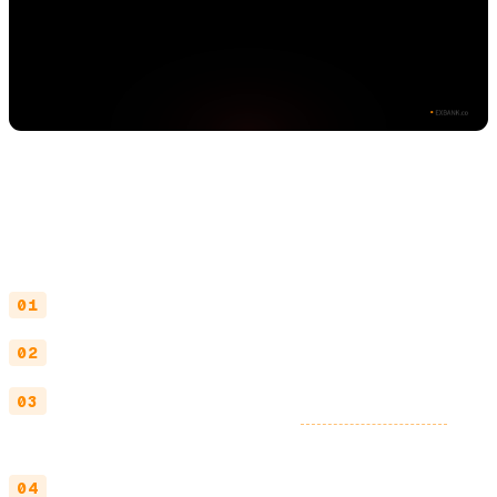
プロンプト改善ループ図
サイクルは 4 段階です。
使う
: 実業務に投入し、出力を実際に使う
記録する
: 良かった点・直したい点をメモ
改善する
: テンプレを更新（
バージョン管理
推
奨）
共有する
: 改善版を社内ナレッジに反映