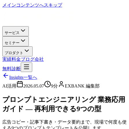
メインコンテンツへスキップ
サービス
セミナー
プロダクト
実績
料金
ブログ
会社
無料診断
Insights一覧へ
AI活用
2026.05.07
9分
EXBANK 編集部
プロンプトエンジニアリング 業務応用
ガイド — 再利用できる9つの型
広告コピー・記事下書き・データ要約まで、現場で何度も使
える9つのプロンプトテンプレートを公開します。