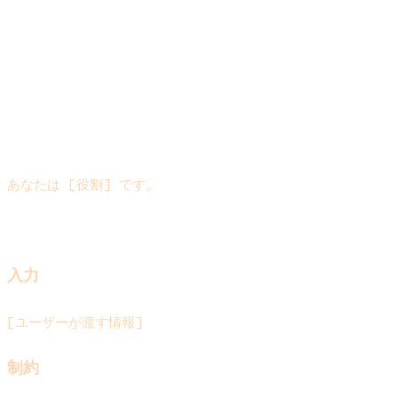
共通する 4 ブロック構造
9 テンプレに共通する骨格は次の通りです。
``
あなたは [役割] です。
入力
[ユーザーが渡す情報]
制約