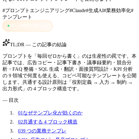
#
プロンプトエンジニアリング
#
Claude
#
生成AI
#
業務効率化
#
テンプレート
●
78
%
が完読
|
1,247
views
TL;DR — この記事の結論
プロンプトを「毎回ゼロから書く」のは生産性の罠です。本
記事では、広告コピー・記事下書き・議事録要約・競合分
析・FAQ 整備・SQL 生成・翻訳・面接質問設計・KPI 分析
の 9 領域で何度も使える、コピペ可能なテンプレートを公開
します。共通する設計原則は「役割定義 → 入力 → 制約 →
出力形式」の 4 ブロック構造です。
— 目次
01
なぜテンプレ化が効くのか
02
共通する 4 ブロック構造
03
9 つの業務テンプレ