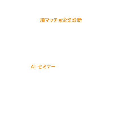
「テンプレ化は分かったが、社内に共有しても続かない」と
感じる方は、まず
細マッチョ企業診断
で組織側のナレッ
ジ運用体力を 3 分セルフチェックしてみてください。テン
プレを資産化できる土壌があるかが、5 軸スコアで即座に
分かります。
EXBANK の
AI セミナー
では、参加者の業務に合わせた
個別テンプレを当日作成し、その場で持ち帰っていただく
スタイルを採用しています。「自社で何から始めればいい
か分からない」段階の方こそ、ご相談いただく価値があり
ます。
プロンプトは「個人スキル」から「組織資産」に変えるべき