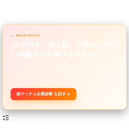
時代に入っています。お気軽にご相談ください。
— DIAGNOSIS
AI 活用を「個人技」で終わらせな
い組織体力を測りませんか？
3 分 8 問で、御社の「変化対応力」を 5 軸スコア + 5 タイ
プで診断します。 登録不要・無料・その場で結果が出ま
す。
細マッチョ企業診断 を試す