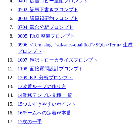
04
01. 広告コピー量産プロンプト
05
02. 記事下書きプロンプト
06
03. 議事録要約プロンプト
07
04. 競合分析プロンプト
08
05. FAQ 整備プロンプト
09
06. <Term slug="sql-sales-qualified">SQL</Term> 生成
プロンプト
10
07. 翻訳＋ローカライズプロンプト
11
08. 面接質問設計プロンプト
12
09. KPI 分析プロンプト
13
改善ループの作り方
14
業務テンプレ 9 種 一覧
15
つまずきやすいポイント
16
チームへの定着が本番
17
次の一手