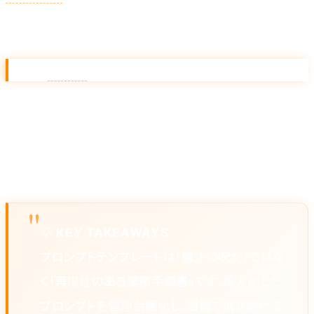
一連で実行します。一次対応の半自動化に直結します。
06.
SQL
生成プロンプト
テーブル定義と質問を渡すと、SQL クエリと
クエリの意
図説明
を併記させます。実行前のレビュー負荷を減らせ
ます。
💡
KEY TAKEAWAYS
プロンプトテンプレートは「魔法の呪文」ではな
く「再現性のある業務手順書」です。属人化した
プロンプトを管理台帳化し、組織で磨き続ける