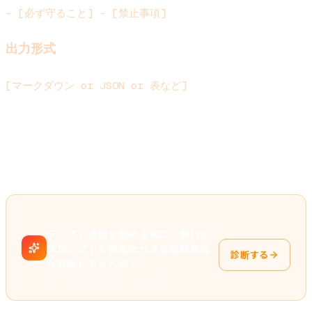
- [必ず守ること] - [禁止事項]
出力形式
``
[マークダウン or JSON or 表など]
このブロック構造を意識するだけで、プロンプト品質が体
感で 2〜3 倍になります。
テンプレ運用を始める前に、御社が
プロンプトを資産化できる組織体力
診断する
か診断しませんか？
細マッチョ企業診断 / 3 分 8 問