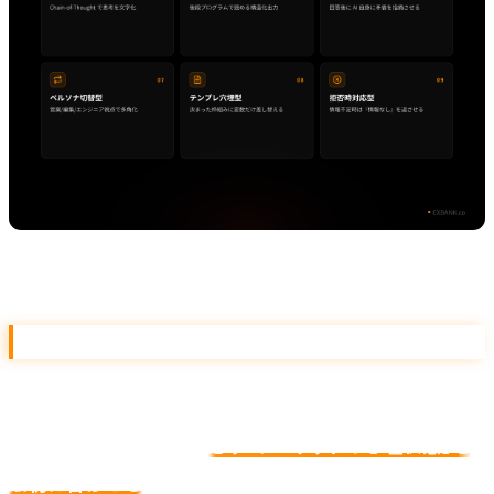
9 つのプロンプトテンプレート
01. 広告コピー量産プロンプト
商品情報・ターゲット・訴求軸を投げると、3 案 × 3 トー
ンの 9 案を生成します。
必ず「ターゲットの心理状態」を
最初に書かせる
のがコツです。