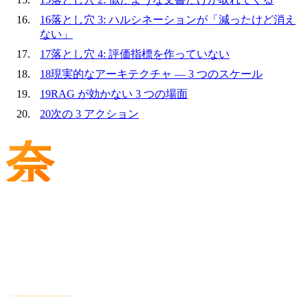
16
落とし穴 3: ハルシネーションが「減ったけど消え
ない」
17
落とし穴 4: 評価指標を作っていない
18
現実的なアーキテクチャ — 3 つのスケール
19
RAG が効かない 3 つの場面
20
次の 3 アクション
奈
良県のある住宅会社の営業部長は、会議室の
机に座ってため息をつきました。提案書 1 本
に、また 4 時間かかったのです。過去 3 年分の類似案件
は社内 NAS のどこかに眠っているはず。けれど
「どこか
にある」を「いま見つける」に変える方法
がありません。
「
ChatGPT
に聞けばいい」と言う若手もいます。しかし
ChatGPT は、自社の過去案件を知りません。架空の事例