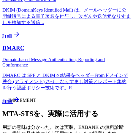
DKIM (DomainKeys Identified Mail) は、メールヘッダーに公
開鍵暗号による電子署名を付与し、改ざんや送信元なりすま
しを検知する送信
...
詳細
DMARC
Domain-based Message Authentication, Reporting and
Conformance
DMARC は SPF と DKIM の結果をヘッダーFromドメインで
整合 (アライメント) させ、なりすまし対策とレポート集約
を行う認証ポリシー技術です。R
...
—
IMPLEMENT
詳細
MTA-STS
を、実際に活用する
用語の意味は分かった。次は実装。EXBANK の無料診断