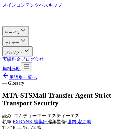
メインコンテンツへスキップ
サービス
セミナー
プロダクト
実績
料金
ブログ
会社
無料診断
用語集一覧へ
— Glossary
MTA-STS
Mail Transfer Agent Strict
Transport Security
読み:
エムティーエー エスティーエス
執筆:
EXBANK 編集部
編集監修:
堀内 宏之助
TL;DR — 短い定義