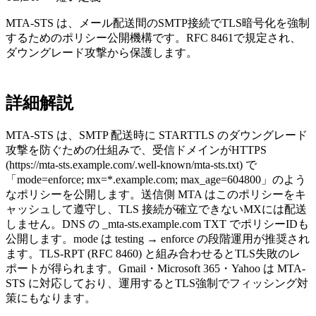
MTA-STS は、メール配送間のSMTP接続でTLS暗号化を強制
するためのポリシー公開機構です。RFC 8461で規定され、
ダウングレード攻撃から保護します。
詳細解説
MTA-STS は、SMTP 配送時に STARTTLS のダウングレード
攻撃を防ぐための仕組みで、受信ドメインがHTTPS
(https://mta-sts.example.com/.well-known/mta-sts.txt) で
「mode=enforce; mx=*.example.com; max_age=604800」のよう
なポリシーを公開します。送信側 MTA はこのポリシーをキ
ャッシュして遵守し、TLS 接続が確立できないMXには配送
しません。DNS の _mta-sts.example.com TXT でポリシーIDも
公開します。mode は testing → enforce の段階運用が推奨され
ます。TLS-RPT (RFC 8460) と組み合わせるとTLS失敗のレ
ポートが得られます。Gmail・Microsoft 365・Yahoo は MTA-
STS に対応しており、運用するとTLS強制でフィッシング対
策にもなります。