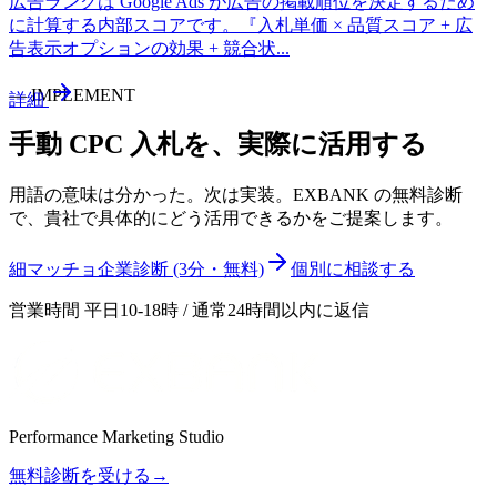
広告ランクは Google Ads が広告の掲載順位を決定するため
に計算する内部スコアです。『入札単価 × 品質スコア + 広
告表示オプションの効果 + 競合状
...
—
IMPLEMENT
詳細
手動 CPC 入札
を、実際に活用する
用語の意味は分かった。次は実装。EXBANK の無料診断
で、貴社で具体的にどう活用できるかをご提案します。
細マッチョ企業診断 (3分・無料)
個別に相談する
営業時間 平日10-18時 / 通常24時間以内に返信
Performance Marketing Studio
無料診断を受ける
→