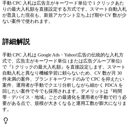
手動 CPC 入札は広告主がキーワード単位で 1 クリックあた
りの最大入札額を直接設定する方式です。スマート自動入札
が普及した現在も、新規アカウント立ち上げ期や CV 数が少
ない案件で使われます。
詳細解説
手動 CPC 入札は Google Ads・Yahoo!広告の伝統的な入札方
式で、広告主がキーワード単位 (または広告グループ単位)
で『1 クリックの最大入札額』を直接設定します。スマート
自動入札と異なり機械学習に頼らないため、CV 数が月 30
件未満の案件、ブランドキーワードのみで CPC を抑えたい
案件、運用者が手動でクエリ分析しながら細かく PDCA を
回したい案件で今でも採用されます。デメリットは『時間
帯・デバイス・地域』ごとの最適化を運用者が手動で行う必
要がある点で、規模が大きくなると運用工数が膨大になりま
す。