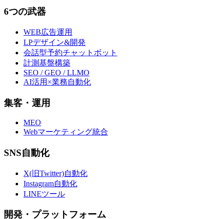
6つの武器
WEB広告運用
LPデザイン&開発
会話型予約チャットボット
計測基盤構築
SEO / GEO / LLMO
AI活用×業務自動化
集客・運用
MEO
Webマーケティング統合
SNS自動化
X(旧Twitter)自動化
Instagram自動化
LINEツール
開発・プラットフォーム