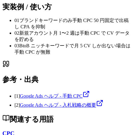
実装例 / 使い方
01
ブランドキーワードのみ手動 CPC 50 円固定で出稿
し CPA を抑制
02
新規アカウント月 1〜2 週は手動 CPC で CV データ
を貯める
03
BtoB ニッチキーワードで月 5 CV しか出ない場合は
手動 CPC が無難
参考・出典
[
1
]
Google Ads ヘルプ - 手動 CPC
[
2
]
Google Ads ヘルプ - 入札戦略の概要
関連する用語
CPC