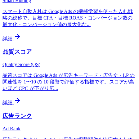
Smart Bidding
スマート自動入札は Google Ads の機械学習を使った入札戦
略の総称で、目標 CPA・目標 ROAS・コンバージョン数の
最大化・コンバージョン値の最大化な
...
詳細
品質スコア
Quality Score (QS)
品質スコアは Google Ads が広告キーワード・広告文・LP の
関連性を 1〜10 の 10 段階で評価する指標です。スコアが高
いほど CPC が下がり広
...
詳細
広告ランク
Ad Rank