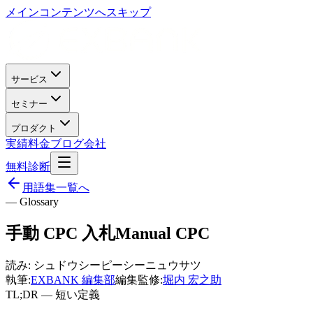
メインコンテンツへスキップ
サービス
セミナー
プロダクト
実績
料金
ブログ
会社
無料診断
用語集一覧へ
— Glossary
手動 CPC 入札
Manual CPC
読み:
シュドウシーピーシーニュウサツ
執筆:
EXBANK 編集部
編集監修:
堀内 宏之助
TL;DR — 短い定義