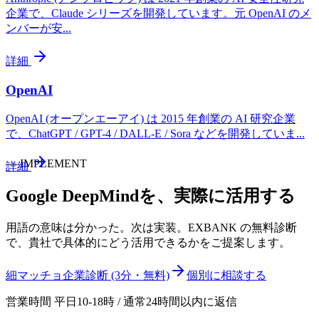
企業で、Claude シリーズを開発しています。元 OpenAI のメ
ンバーが安
...
詳細
OpenAI
OpenAI (オープンエーアイ) は 2015 年創業の AI 研究企業
で、ChatGPT / GPT-4 / DALL-E / Sora などを開発していま
...
—
IMPLEMENT
詳細
Google DeepMind
を、実際に活用する
用語の意味は分かった。次は実装。EXBANK の無料診断
で、貴社で具体的にどう活用できるかをご提案します。
細マッチョ企業診断 (3分・無料)
個別に相談する
営業時間 平日10-18時 / 通常24時間以内に返信