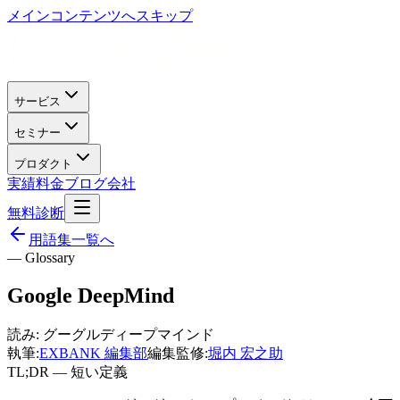
メインコンテンツへスキップ
サービス
セミナー
プロダクト
実績
料金
ブログ
会社
無料診断
用語集一覧へ
— Glossary
Google DeepMind
読み:
グーグルディープマインド
執筆:
EXBANK 編集部
編集監修:
堀内 宏之助
TL;DR — 短い定義