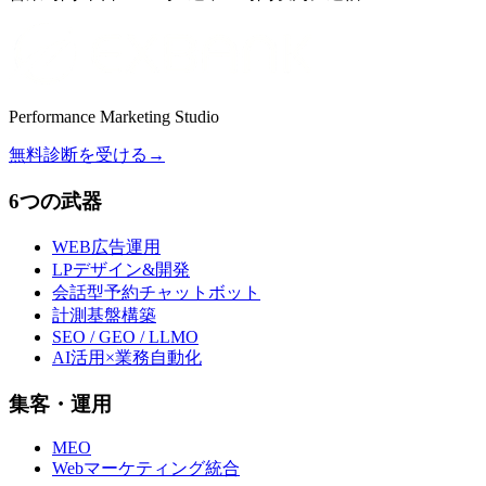
Performance Marketing Studio
無料診断を受ける
→
6つの武器
WEB広告運用
LPデザイン&開発
会話型予約チャットボット
計測基盤構築
SEO / GEO / LLMO
AI活用×業務自動化
集客・運用
MEO
Webマーケティング統合