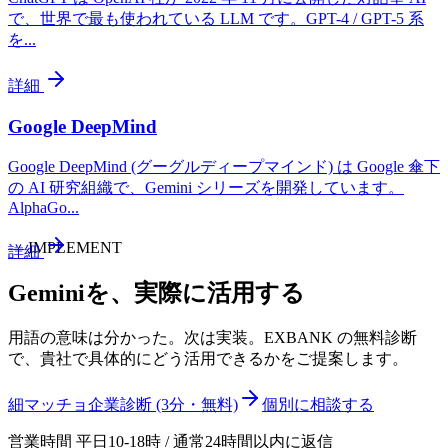
で、世界で最も使われている LLM です。GPT-4 / GPT-5 系
を
...
詳細
Google DeepMind
Google DeepMind (グーグルディープマインド) は Google 傘下
の AI 研究組織で、Gemini シリーズを開発しています。
AlphaGo
...
—
IMPLEMENT
詳細
Gemini
を、実際に活用する
用語の意味は分かった。次は実装。EXBANK の無料診断
で、貴社で具体的にどう活用できるかをご提案します。
細マッチョ企業診断 (3分・無料)
個別に相談する
営業時間 平日10-18時 / 通常24時間以内に返信