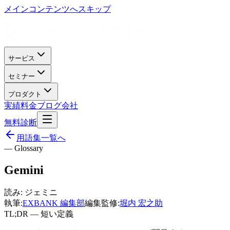
メインコンテンツへスキップ
サービス
セミナー
プロダクト
実績
料金
ブログ
会社
無料診断
用語集一覧へ
— Glossary
Gemini
読み:
ジェミニ
執筆:
EXBANK 編集部
編集監修:
堀内 宏之助
TL;DR — 短い定義