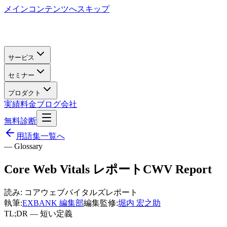
メインコンテンツへスキップ
サービス
セミナー
プロダクト
実績
料金
ブログ
会社
無料診断
用語集一覧へ
— Glossary
Core Web Vitals レポート
CWV Report
読み:
コアウェブバイタルズレポート
執筆:
EXBANK 編集部
編集監修:
堀内 宏之助
TL;DR — 短い定義