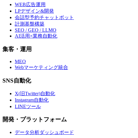
WEB広告運用
LPデザイン&開発
会話型予約チャットボット
計測基盤構築
SEO / GEO / LLMO
AI活用×業務自動化
集客・運用
MEO
Webマーケティング統合
SNS自動化
X(旧Twitter)自動化
Instagram自動化
LINEツール
開発・プラットフォーム
データ分析ダッシュボード