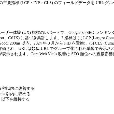
る 3 つの主要指標 (LCP・INP・CLS) のフィールドデータを U
供されるユーザー体験 (UX) 指標のレポートで、Google が SEO ランキン
ort、CrUX) に基づき集計します。3 指標は (1) LCP (Largest Co
、Good: 200ms 以内、2024 年 3 月から FID を置換)、(3) CLS (Cu
価され、URL は類似 URL でグループ化された単位で表示
表示されます。Core Web Vitals 改善は SEO 順位への
.5 秒以内に改善する
00ms 以内に収める
0.1 以下を維持する