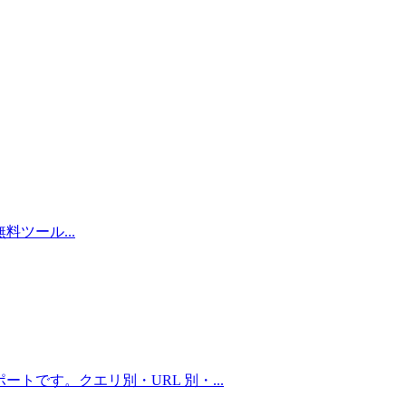
る無料ツール
...
ポートです。クエリ別・URL 別・
...