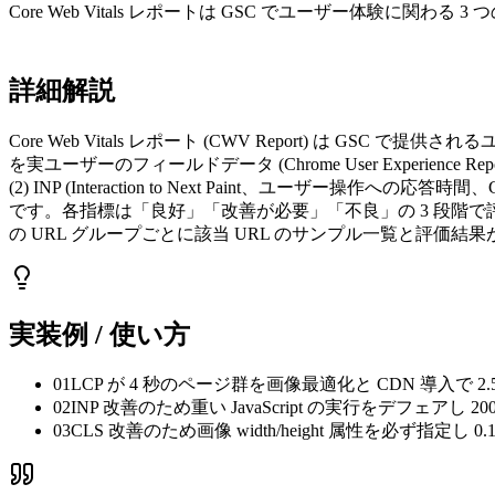
Core Web Vitals レポートは GSC でユーザー体験に関わ
詳細解説
Core Web Vitals レポート (CWV Report) は GSC で提
を実ユーザーのフィールドデータ (Chrome User Experience Rep
(2) INP (Interaction to Next Paint、ユーザー操作への応答時間
です。各指標は「良好」「改善が必要」「不良」の 3 段階で評
の URL グループごとに該当 URL のサンプル一覧と評価結果が
実装例 / 使い方
01
LCP が 4 秒のページ群を画像最適化と CDN 導入で 2
02
INP 改善のため重い JavaScript の実行をデフェアし 2
03
CLS 改善のため画像 width/height 属性を必ず指定し 