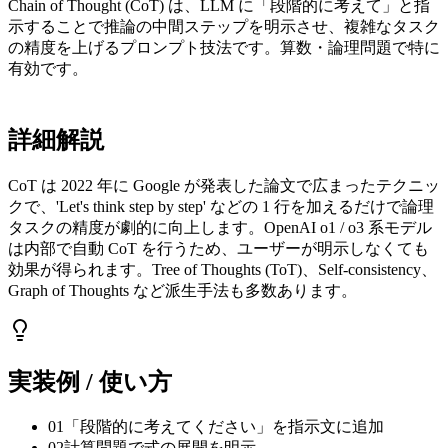
Chain of Thought (CoT) は、LLM に「段階的に考えて」と指
示することで推論の中間ステップを明示させ、複雑なタスク
の精度を上げるプロンプト技法です。算数・論理問題で特に
有効です。
詳細解説
CoT は 2022 年に Google が発表した論文で広まったテクニッ
クで、'Let's think step by step' などの 1 行を加えるだけで論理
タスクの精度が劇的に向上します。OpenAI o1 / o3 系モデル
は内部で自動 CoT を行うため、ユーザーが明示しなくても
効果が得られます。Tree of Thoughts (ToT)、Self-consistency、
Graph of Thoughts など派生手法も多数あります。
実装例 / 使い方
01
「段階的に考えてください」を指示文に追加
02
計算問題で式の展開を明示