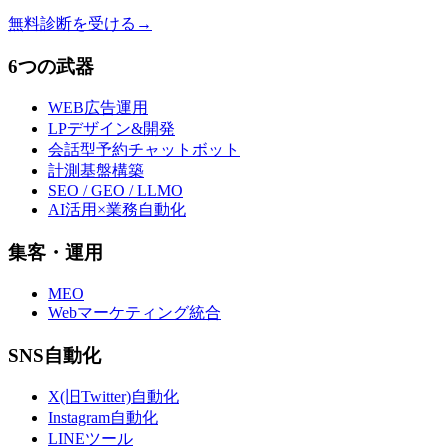
無料診断を受ける
→
6つの武器
WEB広告運用
LPデザイン&開発
会話型予約チャットボット
計測基盤構築
SEO / GEO / LLMO
AI活用×業務自動化
集客・運用
MEO
Webマーケティング統合
SNS自動化
X(旧Twitter)自動化
Instagram自動化
LINEツール