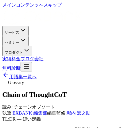
メインコンテンツへスキップ
サービス
セミナー
プロダクト
実績
料金
ブログ
会社
無料診断
用語集一覧へ
— Glossary
Chain of Thought
CoT
読み:
チェーンオブソート
執筆:
EXBANK 編集部
編集監修:
堀内 宏之助
TL;DR — 短い定義