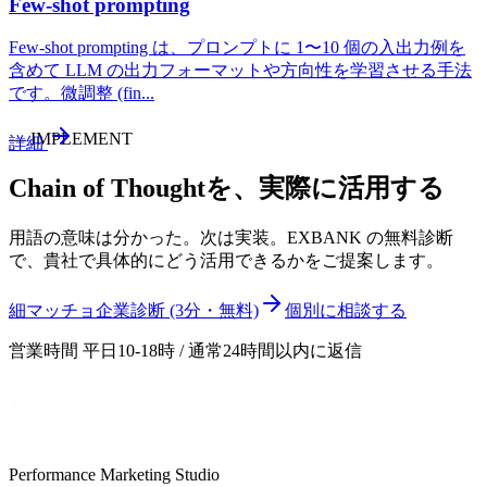
Few-shot prompting
Few-shot prompting は、プロンプトに 1〜10 個の入出力例を
含めて LLM の出力フォーマットや方向性を学習させる手法
です。微調整 (fin
...
—
IMPLEMENT
詳細
Chain of Thought
を、実際に活用する
用語の意味は分かった。次は実装。EXBANK の無料診断
で、貴社で具体的にどう活用できるかをご提案します。
細マッチョ企業診断 (3分・無料)
個別に相談する
営業時間 平日10-18時 / 通常24時間以内に返信
Performance Marketing Studio