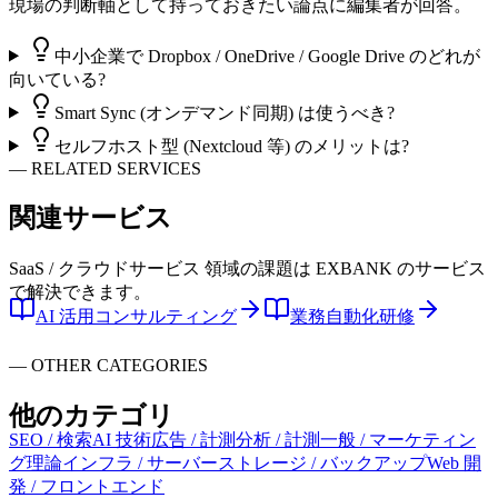
現場の判断軸として持っておきたい論点に編集者が回答。
中小企業で Dropbox / OneDrive / Google Drive のどれが
向いている?
Smart Sync (オンデマンド同期) は使うべき?
セルフホスト型 (Nextcloud 等) のメリットは?
—
RELATED SERVICES
関連
サービス
SaaS / クラウドサービス 領域の課題は EXBANK のサービス
で解決できます。
AI 活用コンサルティング
業務自動化研修
—
OTHER CATEGORIES
他の
カテゴリ
SEO / 検索
AI 技術
広告 / 計測
分析 / 計測
一般 / マーケティン
グ理論
インフラ / サーバー
ストレージ / バックアップ
Web 開
発 / フロントエンド