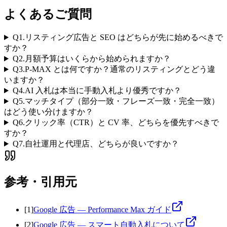
よくあるご質問
Q
1
.
リスティング広告と SEO はどちらが先に始めるべきで
すか？
Q
2
.
月額予算はいくらから始められますか？
Q
3
.
P-MAX とは何ですか？通常のリスティングとどう違
いますか？
Q
4
.
AI 入札は本当に手動入札より優秀ですか？
Q
5
.
マッチタイプ（部分一致・フレーズ一致・完全一致）
はどう使い分けますか？
Q
6
.
クリック率（CTR）と CV 率、どちらを優先すべきで
すか？
Q
7
.
自社運用と代理店、どちらが良いですか？
参考・引用元
[
1
]
Google 広告 — Performance Max ガイド
[
2
]
Google 広告 — スマート自動入札について