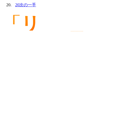
20
次の一手
「リ
スティング広告って結局なに？」「始
めてみたけど
CPA
が下がらない」
「P-MAX や AI 入札って使うべき？」 — リスティング運用
は、2026 年に入って
AI 連動
が前提となり、運用者の役
割が大きく変わりました。
本記事では、これから始める方の基礎から、すでに運用中
の方が CPA を継続的に下げるためのフロー、そして
2026 年特有の論点までを一気通貫でまとめます。