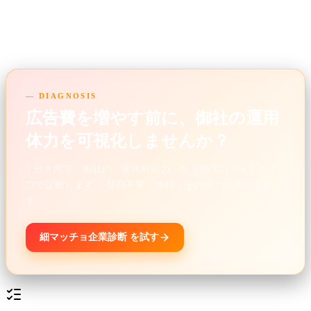
リスティングは「広告費＝投資」です。投資効率を測れる仕
組みを作るところから、お気軽にご相談ください。
— DIAGNOSIS
広告費を増やす前に、御社の運用
体力を可視化しませんか？
3 分 8 問で、御社の「変化対応力」を 5 軸スコア + 5 タイ
プで診断します。 登録不要・無料・その場で結果が出ま
す。
細マッチョ企業診断 を試す