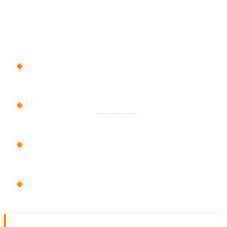
ここで運用の 7 割が決まります。具体的には次を固めま
す。
目的の明確化
: CV 単価いくらまでなら ROI が
合うか
ターゲット定義
:
ペルソナ
・地域・デバイス・
時間帯
KW 設計
: メインから派生 KW までを 3 階層で
整理
LP 整備
: 広告 → LP の文脈整合を最優先
Step 02. 構築（2 週目〜）