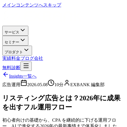
メインコンテンツへスキップ
サービス
セミナー
プロダクト
実績
料金
ブログ
会社
無料診断
Insights一覧へ
広告運用
2026.05.08
10分
EXBANK 編集部
リスティング広告とは？2026年に成果
を出すフル運用フロー
初心者向けの基礎から、CPA を継続的に下げる運用フロ
ー、AI で進化する2026年の最新事情まで体系化しました。