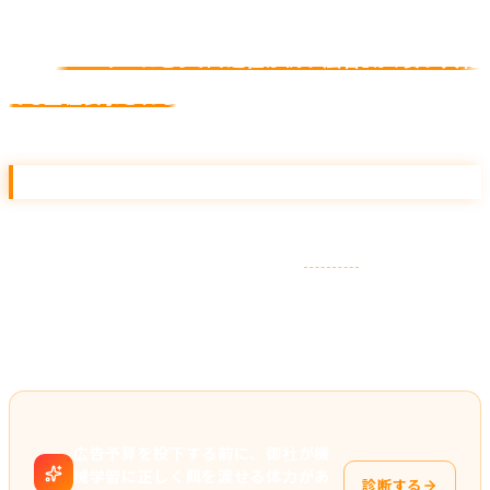
つまり、お金を多く払えば必ず 1 位になるわけではありま
せん。
「ユーザーにとって関連性が高い広告」が、安い入札
でも上位表示される
仕組みです。
課金体系
クリックされた時にだけ課金される
CPC
（Cost Per
Click）
が基本です。表示だけなら無料という性質が、リ
スティングの導入ハードルを下げています。
広告予算を投下する前に、御社が機
械学習に正しく餌を渡せる体力があ
診断する