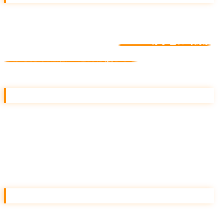
アカウントを作り、最初の配信を始めます。後述するアカ
ウント構造を意識してください。
P-MAX は学習に時間が
かかるため、最低 4 週間は触らない
のが鉄則です。
Step 03. 学習（4〜8 週目）
機械学習を成熟させる期間です。この間は「結果が悪い」
と慌てて触らず、CV データを貯めることに集中します。月
30 CV を超えると AI 入札の精度が一段上がります。
Step 04. 改善（継続）