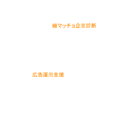
「予算を増やす前に、自社の運用体力が伴っているか不
安」という方は、まず
細マッチョ企業診断
で 3 分セルフ
チェックしてみてください。計測・改善・組織判断の 5 軸
で、広告投資が効く土壌があるかが即時に可視化できま
す。
EXBANK の
広告運用支援
では、計測整備からアカウン
ト構築、P-MAX 運用、月次レビューまでをワンストップ
で提供しています。「すでに運用しているけど成果に頭打
ち感がある」段階のご相談が最も多く、改善余地の診断だ
けでも価値を感じていただけます。