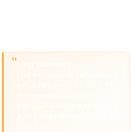
学習が進んだら、KW・広告文・LP・入札を週次で改善す
るサイクルに移行します。施策は「1 週間に 1 つだけ変え
る」ルールが鉄則です。同時に複数変えると、何が効いた
か分からなくなります。
💡
KEY TAKEAWAYS
2026 年のリスティング運用は「機械学習に良
いデータを渡す」ゲームに変わりました。手動で
キーワードを細かく絞るより、CV データを正確
に取り込み、P-MAX や AI 入札に学習させる
方が成果が出ます。運用者の腕は「設計と素材
作り」で決まります。