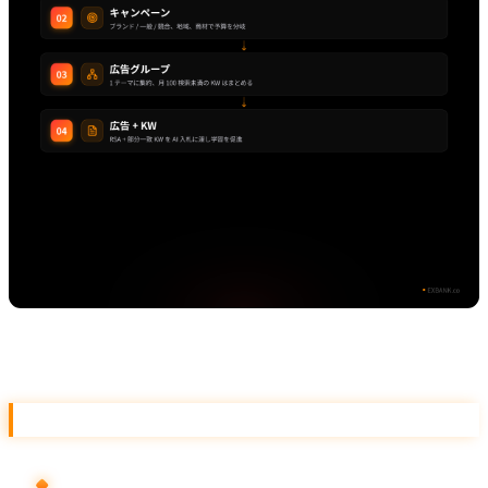
アカウント構造図
キャンペーン分け 3 軸
目的別
:
ブランド
KW / 一般 KW / 競合 KW を