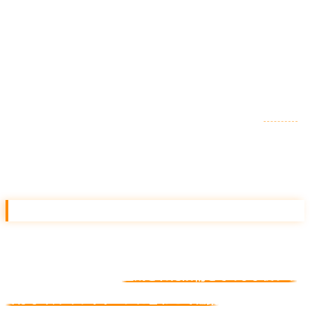
た。素材（テキスト・画像・動画・ロゴ）を投入すれば、
Google が最適配信を引き受けます。
ただし P-MAX は
CV データが命
です。CV タグが正確
に入っていないアカウントでは絶対に動きません。
GA4
経由のコンバージョン取り込み、CAPI 連携などを最初に
整備してください。
AI による広告文生成
Google 広告管理画面の中で、AI が広告文の候補を提案
するようになりました。
生成された候補をそのまま使うの
ではなく、ブランドトーンに合わせて編集
する運用が現