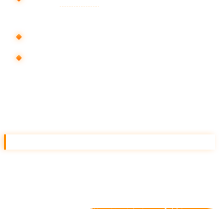
別キャンペーン
地域別
: 東京 / 関西 / 全国などで分ける
商材別
: 主力 / サブ / セールなどで分ける
混ぜると予算配分が雑になり、伸ばしたい領域だけにア
クセル踏めません。
広告グループの粒度
1 グループ = 1 テーマ が鉄則です。「不動産 + 賃貸 + 東
京」なら「東京 賃貸」は 1 つのグループ、「東京 引越し」は
別グループに分けます。
細かく分けすぎると学習データが