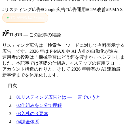
#
リスティング広告
#
Google広告
#
広告運用
#
CPA改善
#
P-MAX
●
78
%
が完読
|
1,247
views
TL;DR — この記事の結論
リスティング広告は「検索キーワードに対して有料表示する
広告」です。2026 年は P-MAX や AI 入札の自動化が進み、
運用者の役割は「機械学習にどう餌を渡すか」へシフトしま
した。本記事では基礎の仕組み、4 ステップの運用フロー、
アカウント構造の作り方、そして 2026 年特有の AI 連動最
新事情までを体系化します。
— 目次
01
リスティング広告とは — 一言でいうと
02
仕組みを 5 分で理解
03
入札の 3 要素
04
課金体系