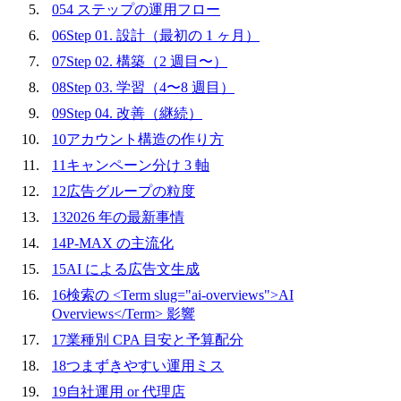
05
4 ステップの運用フロー
06
Step 01. 設計（最初の 1 ヶ月）
07
Step 02. 構築（2 週目〜）
08
Step 03. 学習（4〜8 週目）
09
Step 04. 改善（継続）
10
アカウント構造の作り方
11
キャンペーン分け 3 軸
12
広告グループの粒度
13
2026 年の最新事情
14
P-MAX の主流化
15
AI による広告文生成
16
検索の <Term slug="ai-overviews">AI
Overviews</Term> 影響
17
業種別 CPA 目安と予算配分
18
つまずきやすい運用ミス
19
自社運用 or 代理店