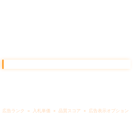
仕組みを 5 分で理解
リスティングは「オークション制」で配信が決まります。
入札の 3 要素
検索結果での表示順位は、次の式で決まります。
``
広告ランク = 入札単価 × 品質スコア × 広告表示オプション
``