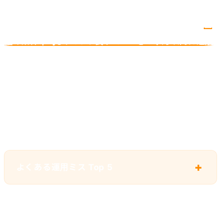
これは「平均」であり、運用の品質で大きく上下します。
自
社の業界平均より 30% 良い CPA を 6 ヶ月以内に達成
が、健全な運用品質の目安です。
つまずきやすい運用ミス
よくある運用ミス Top 5