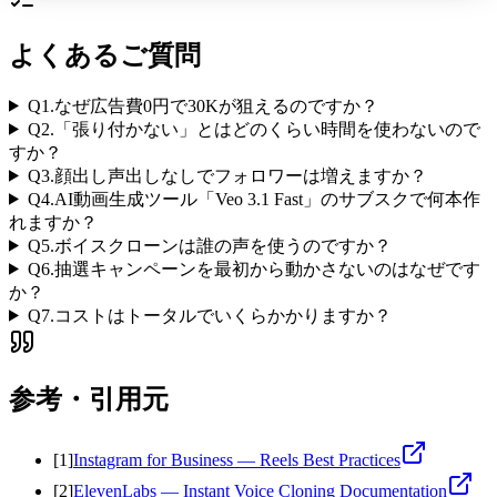
よくあるご質問
Q
1
.
なぜ広告費0円で30Kが狙えるのですか？
Q
2
.
「張り付かない」とはどのくらい時間を使わないので
すか？
Q
3
.
顔出し声出しなしでフォロワーは増えますか？
Q
4
.
AI動画生成ツール「Veo 3.1 Fast」のサブスクで何本作
れますか？
Q
5
.
ボイスクローンは誰の声を使うのですか？
Q
6
.
抽選キャンペーンを最初から動かさないのはなぜです
か？
Q
7
.
コストはトータルでいくらかかりますか？
参考・引用元
[
1
]
Instagram for Business — Reels Best Practices
[
2
]
ElevenLabs — Instant Voice Cloning Documentation