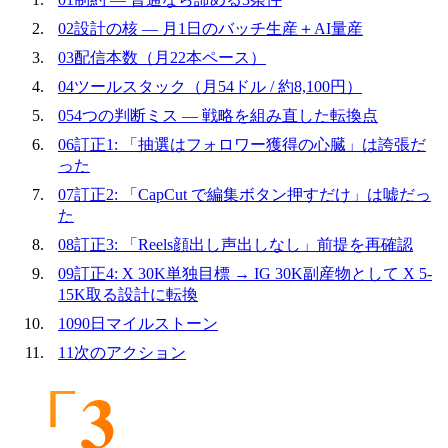
02
設計の核 — 月1日のバッチ生産＋AI量産
03
配信本数（月22本ペース）
04
ツールスタック（月54ドル / 約8,100円）
05
4つの判断ミス — 戦略を組み直した転換点
06
訂正1: 「抽選はフォロワー獲得の心臓」は誇張だ
った
07
訂正2: 「CapCut で編集ボタン押すだけ」は嘘だっ
た
08
訂正3: 「Reels顔出し声出しなし」前提を再確認
09
訂正4: X 30K単独目標 → IG 30K副産物として X 5-
15K取る設計に転換
10
90日マイルストーン
11
次のアクション
「3
万フォロワーを3ヶ月で達成したい。広告
費は1円も使わない。張り付かない。