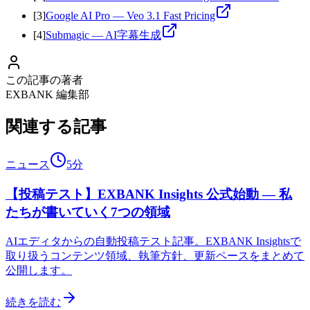
[
3
]
Google AI Pro — Veo 3.1 Fast Pricing
[
4
]
Submagic — AI字幕生成
この記事の著者
EXBANK 編集部
関連する記事
ニュース
5分
【投稿テスト】EXBANK Insights 公式始動 — 私
たちが書いていく7つの領域
AIエディタからの自動投稿テスト記事。EXBANK Insightsで
取り扱うコンテンツ領域、執筆方針、更新ペースをまとめて
公開します。
続きを読む