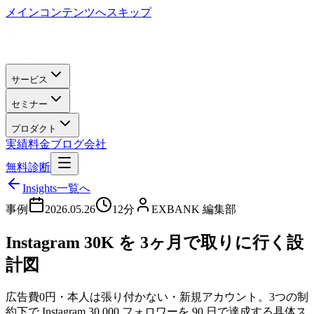
メインコンテンツへスキップ
サービス
セミナー
プロダクト
実績
料金
ブログ
会社
無料診断
Insights一覧へ
事例
2026.05.26
12分
EXBANK 編集部
Instagram 30K を 3ヶ月で取りに行く設
計図
広告費0円・本人は張り付かない・新規アカウント。3つの制
約下で Instagram 30,000 フォロワーを 90 日で達成する具体ス