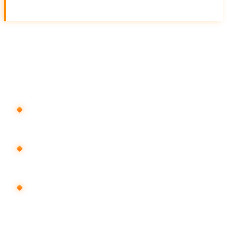
再確認
最初に「AI男声でナレーション」と推奨しました。経営者か
ら「
対面コンサルをするのに？
」と一言指摘され、戦略全
体が再設計されました。
SNS で AI 完全生成の声 → 対面で本人の声 =
声が違う = 別人疑惑 = 信用毀損
スピリチュアル系・高単価コンサルでは信頼が
崩れた瞬間に売上ゼロ
「SNSで聞いた声がそのまま目の前にいる」が
信頼担保の最強形