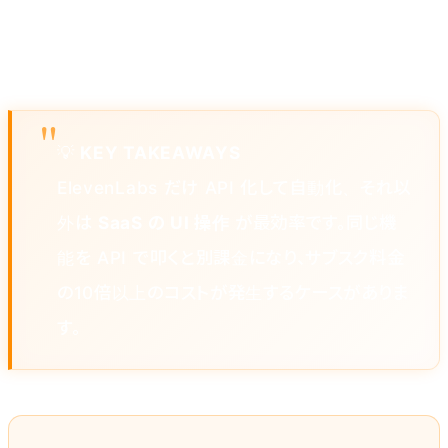
投稿
Meta Business
0
月分一括予約
予約
Suite
💡
KEY TAKEAWAYS
ElevenLabs だけ API 化して自動化、それ以
外は
SaaS の UI 操作
が最効率です。同じ機
能を API で叩くと別課金になり、サブスク料金
の10倍以上のコストが発生するケースがありま
す。