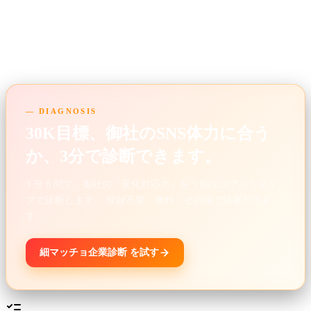
さい。当方の量産設計の要素が診断項目に反映されてい
ます。
— DIAGNOSIS
30K目標、御社のSNS体力に合う
か、3分で診断できます。
3 分 8 問で、御社の「変化対応力」を 5 軸スコア + 5 タイ
プで診断します。 登録不要・無料・その場で結果が出ま
す。
細マッチョ企業診断 を試す