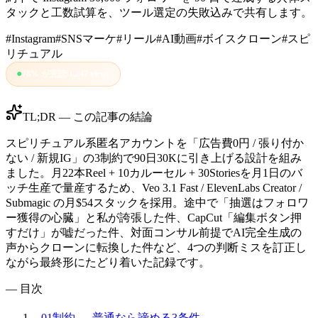
タックと工数試算を、ツール選定の失敗込みで共有します。
#
Instagram
#
SNSマーケ
#
リール
#
AI動画
#
ボイスクローン
#
スピ
リチュアル
●
78
%
が完読
|
1,247
views
TL;DR — この記事の結論
スピリチュアル系匿名アカウントを「広告費0円 / 張り付か
ない / 新規IG」の3制約で90日30Kに引き上げる設計を組み
ました。月22本Reel + 10カルーセル + 30Storiesを月1日のバ
ッチ生産で量産するため、Veo 3.1 Fast / ElevenLabs Creator /
Submagic の月$54スタックを採用。途中で「抽選はフォロワ
ー獲得の心臓」と私が誇張した件、CapCut「編集ボタン押
すだけ」が嘘だった件、対面コンサル前提でAI完全生成の
声からクローンに転換した件など、4つの判断ミスを訂正し
ながら最終形にたどり着いた記録です。
— 目次
01
制約 — 普通なら諦める3条件