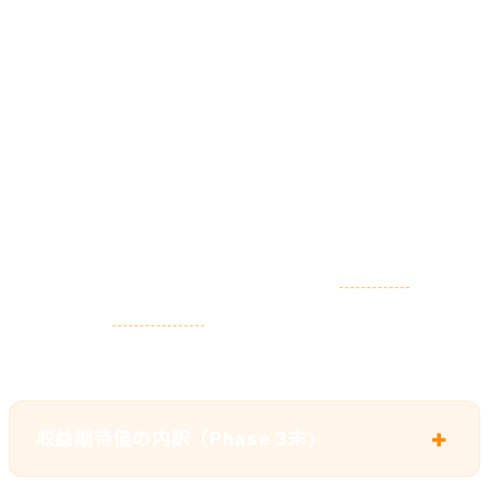
Day
8,000-
300-
500-2,500
60
15,000
1,000
Day
25,000-
1,500-
2,000-8,000
90
35,000
5,000
Phase 3 達成時（IG 30K）の月次収益
期待値
は
約
1,000万円
。
ミッション
「月商100万〜年商1.5億超」の単
一案件で達成水準です。
収益期待値の内訳（Phase 3末）