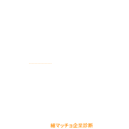
次のアクション
「広告費0円・張り付かない・新規ゼロ」で30Kを取りに
行く設計は、
ペルソナ
・ツールスタック・段階解放
の3つ
を揃えれば成立します。ただし、最初の試算で「達成確率
5%」と出る制約下で実装する以上、判断ミスを早期に訂
正できる体制が必要です。
御社のSNS運用が「張り付き型」になっていないか、量産
パイプラインに転換できる体力があるか、3分でセルフチ
ェックしてみたい方は
細マッチョ企業診断
をご利用くだ