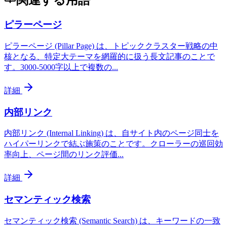
関連する用語
ピラーページ
ピラーページ (Pillar Page) は、トピッククラスター戦略の中
核となる、特定大テーマを網羅的に扱う長文記事のことで
す。3000-5000字以上で複数の
...
詳細
内部リンク
内部リンク (Internal Linking) は、自サイト内のページ同士を
ハイパーリンクで結ぶ施策のことです。クローラーの巡回効
率向上、ページ間のリンク評価
...
詳細
セマンティック検索
セマンティック検索 (Semantic Search) は、キーワードの一致