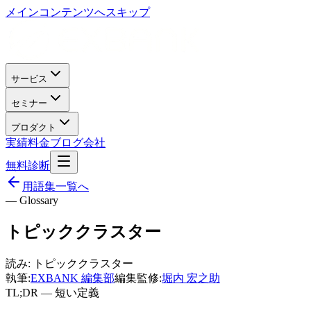
メインコンテンツへスキップ
サービス
セミナー
プロダクト
実績
料金
ブログ
会社
無料診断
用語集一覧へ
— Glossary
トピッククラスター
読み:
トピッククラスター
執筆:
EXBANK 編集部
編集監修:
堀内 宏之助
TL;DR — 短い定義