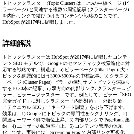
トピッククラスター (Topic Cluster) は、1つの中核ページ (ピ
ラーページ) と関連する複数の周辺記事 (クラスターページ)
を内部リンクで結びつけるコンテンツ戦略のことです。
HubSpot が2017年に提唱しました。
詳細解説
トピッククラスターは HubSpot が2017年に提唱したコンテ
ンツ SEO モデルで、Google のセマンティック検索進化に対
応する戦略です。構造は、a) ピラーページ (Pillar Page): 大ト
ピックを網羅的に扱う3000-5000字の中核記事、b) クラスタ
ーページ (Cluster Pages): ピラーの個別サブトピックを深掘り
する10-30本の記事、c) 双方向の内部リンク: クラスター→ピ
ラー、ピラー→クラスター、です。例として、ピラー「SEO
完全ガイド」に対しクラスター「内部対策」「外部対策」
「テクニカル SEO」「キーワード調査」をぶら下げます。
効果は、1) Google にトピックの専門性をシグナリング、2)
関連キーワード群で順位上昇、3) 内部リンクで PageRank 集
約、4) ユーザーの回遊率向上、5) コンテンツ管理の体系
化、です。実装には、Screaming Frog で内部リンク可視化、