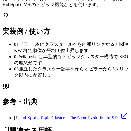
HubSpot CMS のトピック機能などを使います。
実装例 / 使い方
01
ピラー1本にクラスター20本を内部リンクすると関連
KW 群で順位が平均10位上昇します
02
Wikipedia は典型的なトピッククラスター構造で SEO
の理想形です
03
孤立したクラスター記事を作らずピラーから3クリッ
ク以内に配置します
参考・出典
[
1
]
HubSpot - Topic Clusters: The Next Evolution of SEO