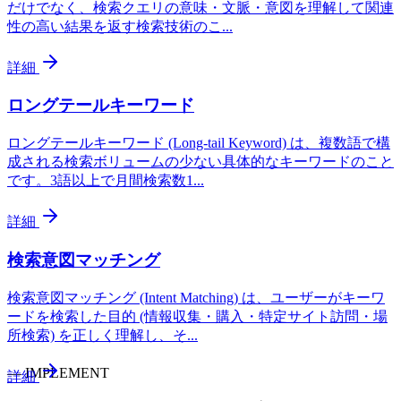
だけでなく、検索クエリの意味・文脈・意図を理解して関連
性の高い結果を返す検索技術のこ
...
詳細
ロングテールキーワード
ロングテールキーワード (Long-tail Keyword) は、複数語で構
成される検索ボリュームの少ない具体的なキーワードのこと
です。3語以上で月間検索数1
...
詳細
検索意図マッチング
検索意図マッチング (Intent Matching) は、ユーザーがキーワ
ードを検索した目的 (情報収集・購入・特定サイト訪問・場
所検索) を正しく理解し、そ
...
—
IMPLEMENT
詳細