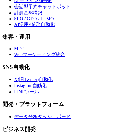
LPデザイン&開発
会話型予約チャットボット
計測基盤構築
SEO / GEO / LLMO
AI活用×業務自動化
集客・運用
MEO
Webマーケティング統合
SNS自動化
X(旧Twitter)自動化
Instagram自動化
LINEツール
開発・プラットフォーム
データ分析ダッシュボード
ビジネス開発