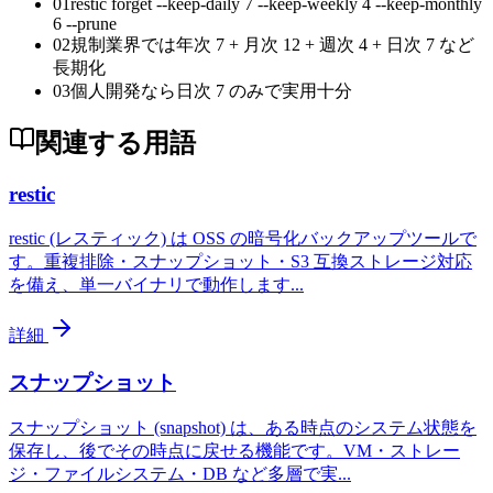
01
restic forget --keep-daily 7 --keep-weekly 4 --keep-monthly
6 --prune
02
規制業界では年次 7 + 月次 12 + 週次 4 + 日次 7 など
長期化
03
個人開発なら日次 7 のみで実用十分
関連する用語
restic
restic (レスティック) は OSS の暗号化バックアップツールで
す。重複排除・スナップショット・S3 互換ストレージ対応
を備え、単一バイナリで動作します
...
詳細
スナップショット
スナップショット (snapshot) は、ある時点のシステム状態を
保存し、後でその時点に戻せる機能です。VM・ストレー
ジ・ファイルシステム・DB など多層で実
...