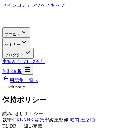
メインコンテンツへスキップ
サービス
セミナー
プロダクト
実績
料金
ブログ
会社
無料診断
用語集一覧へ
— Glossary
保持ポリシー
読み:
ほじポリシー
執筆:
EXBANK 編集部
編集監修:
堀内 宏之助
TL;DR — 短い定義