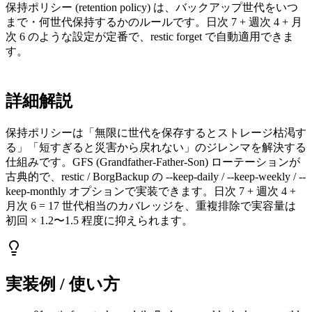
保持ポリシー (retention policy) は、バックアップ世代をいつ
まで・何世代保持するかのルールです。日次 7 + 週次 4 + 月
次 6 のような設定が定番で、restic forget で自動適用できま
す。
詳細解説
保持ポリシーは「無限に世代を保存するとストレージ枯渇す
る」「短すぎると災害から戻れない」のジレンマを解決する
仕組みです。GFS (Grandfather-Father-Son) ローテーションが
古典的で、restic / BorgBackup の --keep-daily / --keep-weekly / --
keep-monthly オプションで実装できます。日次 7 + 週次 4 +
月次 6 = 17 世代相当のカバレッジを、重複排除で実容量は
初回 × 1.2〜1.5 程度に抑えられます。
実装例 / 使い方