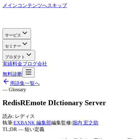
メインコンテンツへスキップ
サービス
セミナー
プロダクト
実績
料金
ブログ
会社
無料診断
用語集一覧へ
— Glossary
Redis
REmote DIctionary Server
読み:
レディス
執筆:
EXBANK 編集部
編集監修:
堀内 宏之助
TL;DR — 短い定義