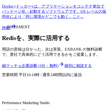
Docker (ドッカー) は、アプリケーションをコンテナ単位で
パッケージ化・起動するソフトウェアです。OS レベルの仮
想化により「同じ環境がどこでも動く」こと
...
—
IMPLEMENT
詳細
Redis
を、実際に活用する
用語の意味は分かった。次は実装。EXBANK の無料診断
で、貴社で具体的にどう活用できるかをご提案します。
細マッチョ企業診断 (3分・無料)
個別に相談する
営業時間 平日10-18時 / 通常24時間以内に返信
Performance Marketing Studio