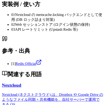
実装例 / 使い方
01
Nextcloud の memcache.locking バックエンドとして使
用 (DB ロック詰まり対策)
02
Web セッションストア (ログイン状態の保持)
03
API レートリミット (Upstash Redis 等)
参考・出典
[
1
]
Redis Official
関連する用語
Nextcloud
Nextcloud (ネクストクラウド) は、Dropbox や Google Drive の
ようなファイル同期 + 共有機能を、自社サーバーで運用で
きる OS
...