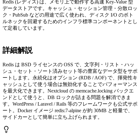
Redis (レディス) は、メモリ上で動作する高速 Key-Value 型
データストアです。キャッシュ・セッション管理・分散ロッ
ク・PubSub などの用途で広く使われ、ディスク I/O のボト
ルネックを回避するためのインフラ標準コンポーネントとし
て定着しています。
詳細解説
Redis は BSD ライセンスの OSS で、文字列・リスト・ハッ
シュ・セット・ソート済みセット等の豊富なデータ型をサポ
ートします。永続化はオプション (RDB / AOF) で、揮発性キ
ャッシュとして使う場合は無効化することでパフォーマンス
を最大化できます。Nextcloud の memcache.locking バックエ
ンドとして使うと、DB ロックが詰まる問題を解消できま
す。WordPress / Laravel / Rails 等のフレームワークも公式サポ
ート。Docker イメージ redis:7-alpine が約 30MB と軽量で、
サイドカーとして簡単に立ち上げられます。