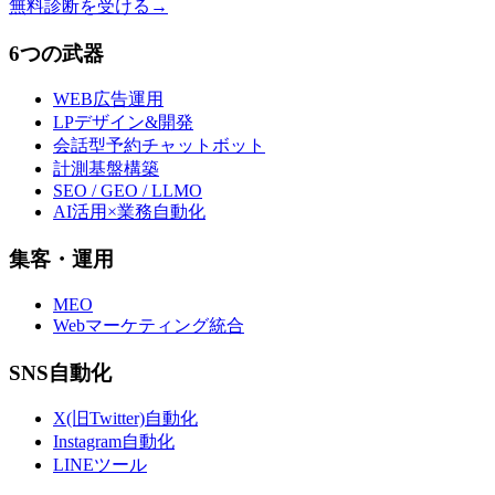
無料診断を受ける
→
6つの武器
WEB広告運用
LPデザイン&開発
会話型予約チャットボット
計測基盤構築
SEO / GEO / LLMO
AI活用×業務自動化
集客・運用
MEO
Webマーケティング統合
SNS自動化
X(旧Twitter)自動化
Instagram自動化
LINEツール