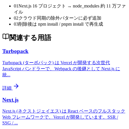
01
Next.js 16 プロジェクト → node_modules 約 11 万ファ
イル
02
クラウド同期の除外パターンに必ず追加
03
削除後は npm install / pnpm install で再生成
関連する用語
Turbopack
Turbopack (ターボパック) は Vercel が開発する次世代
JavaScript バンドラーで、Webpack の後継として Next.js に
統
...
詳細
Next.js
Next.js (ネクストジェイエス) は React ベースのフルスタック
Web フレームワークで、Vercel が開発しています。SSR /
SSG /
...