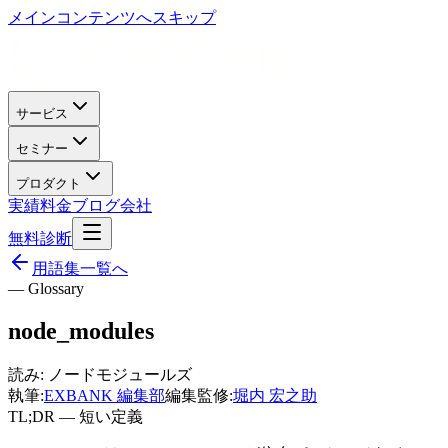
メインコンテンツへスキップ
サービス
セミナー
プロダクト
実績
料金
ブログ
会社
無料診断
用語集一覧へ
— Glossary
node_modules
読み:
ノードモジュールズ
執筆:
EXBANK 編集部
編集監修:
堀内 宏之助
TL;DR — 短い定義