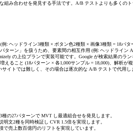
最適な組み合わせを発見する手法です。A/B テストよりも多く
(例: ヘッドライン3種類 × ボタン色2種類 × 画像3種類 = 
ターン」を扱うため、要素間の相互作用 (例: ヘッドライン A は
Optimizely の上位プランで実装可能です。Google が検索
 (18パターン × 各1,000サンプル = 18,000)、解析が
下の中小サイトでは難しく、その場合は逐次的な A/B テストで
画像3種の27パターンで MVT し最適組合せを発見します。
 説明文2種を同時検証し CVR 1.5倍を実現します。
し、年間累積で売上数百億円のリフトを実現しています。