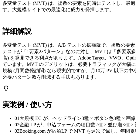
多変量テスト (MVT) は、複数の要素を同時にテストし、
す。大規模サイトでの最適化に威力を発揮します。
詳細解説
多変量テスト (MVT) は、A/B テストの拡張版で、複数の要素 
テストが「1要素2パターン」なのに対し、MVT は「多要素多パ
高) を発見できる利点があります。Adobe Target、VWO、
ています。MVT のデメリットは、必要トラフィックが大幅に増えること
規模 (月間数億訪問) なら現実的ですが、月10万 PV 以
必要パターン数を削減する手法もあります。
実装例 / 使い方
01
大規模 EC が、ヘッドライン3種 × ボタン色3種 × 
02
金融 LP が、申込フォームの項目数2種 × 並び順3種 ×
03
Booking.com が宿泊LP で MVT を週次で回