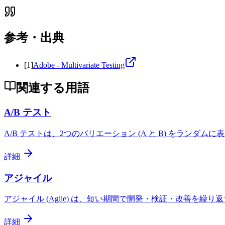
参考・出典
[
1
]
Adobe - Multivariate Testing
関連する用語
A/B テスト
A/B テストは、2つのバリエーション (A と B) をラ
詳細
アジャイル
アジャイル (Agile) は、短い期間で開発・検証・改善
詳細