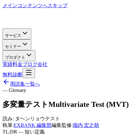
メインコンテンツへスキップ
サービス
セミナー
プロダクト
実績
料金
ブログ
会社
無料診断
用語集一覧へ
— Glossary
多変量テスト
Multivariate Test (MVT)
読み:
タヘンリョウテスト
執筆:
EXBANK 編集部
編集監修:
堀内 宏之助
TL;DR — 短い定義