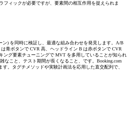
のトラフィックが必要ですが、要素間の相互作用を捉えられま
18パターン) を同時に検証し、最適な組み合わせを発見します。A/B
青ボタンで CVR 高、ヘッドライン B は赤ボタンで CVR
結果のランキング要素チューニングで MVT を多用していることが知られ
複雑なこと、テスト期間が長くなること、です。Booking.com
代用します。タグチメソッドや実験計画法を応用した直交配列で、