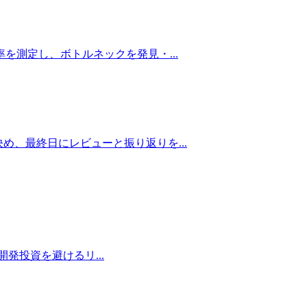
通過率を測定し、ボトルネックを発見・
...
クを決め、最終日にレビューと振り返りを
...
駄な開発投資を避けるリ
...