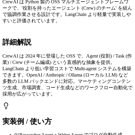
CrewAI は Python 製の OSS マルチエージェントフレームワ
ークで、'役割を持ったエージェント (Crew) のチーム' を組ん
で協調作業させる設計です。LangChain より軽量で実装しや
すいと評価されています。
詳細解説
CrewAI は 2024 年に登場した OSS で、Agent (役割) / Task (作
業) / Crew (チーム編成) という直感的な抽象を提供。
LangChain より低い学習コストで Multi-agent システムを構築
できます。OpenAI / Anthropic / Ollama (ローカル LLM) など
多数の LLM バックエンドに対応。マーケティングコンテン
ツ生成、市場調査、コード生成などのワークフロー自動化で
採用が広がっています。
実装例 / 使い方
01
Researcher Agent + Writer Agent でブログ自動生成