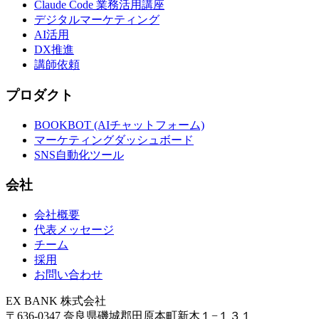
Claude Code 業務活用講座
デジタルマーケティング
AI活用
DX推進
講師依頼
プロダクト
BOOKBOT (AIチャットフォーム)
マーケティングダッシュボード
SNS自動化ツール
会社
会社概要
代表メッセージ
チーム
採用
お問い合わせ
EX BANK 株式会社
〒636-0347 奈良県磯城郡田原本町新木１−１３１