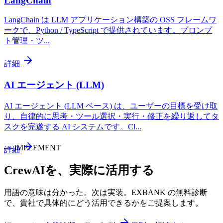
LangChain
LangChain は LLM アプリケーション構築の OSS フレームワ
ークで、Python / TypeScript で提供されています。プロンプ
ト管理・ツ
...
詳細
AI エージェント (LLM)
AI エージェント (LLM ベース) は、ユーザーの目標を受け取
り、自律的に思考・ツール選択・実行・修正を繰り返してタ
スクを完遂する AI システムです。Cl
...
—
IMPLEMENT
詳細
CrewAI
を、実際に活用する
用語の意味は分かった。次は実装。EXBANK の無料診断
で、貴社で具体的にどう活用できるかをご提案します。