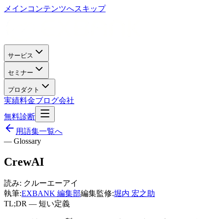
メインコンテンツへスキップ
サービス
セミナー
プロダクト
実績
料金
ブログ
会社
無料診断
用語集一覧へ
— Glossary
CrewAI
読み:
クルーエーアイ
執筆:
EXBANK 編集部
編集監修:
堀内 宏之助
TL;DR — 短い定義