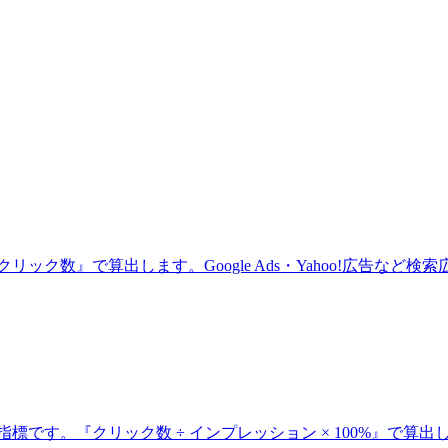
リック数』で算出します。Google Ads・Yahoo!広告など検
標です。『クリック数 ÷ インプレッション × 100%』で算