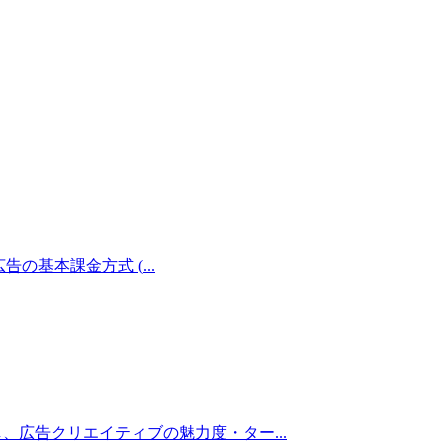
索広告の基本課金方式 (
...
出し、広告クリエイティブの魅力度・ター
...