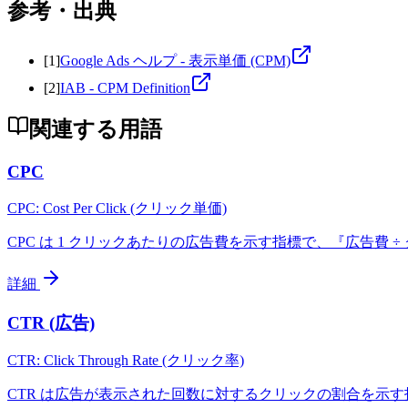
参考・出典
[
1
]
Google Ads ヘルプ - 表示単価 (CPM)
[
2
]
IAB - CPM Definition
関連する用語
CPC
CPC: Cost Per Click (クリック単価)
CPC は 1 クリックあたりの広告費を示す指標で、『広告費 ÷ ク
詳細
CTR (広告)
CTR: Click Through Rate (クリック率)
CTR は広告が表示された回数に対するクリックの割合を示す指