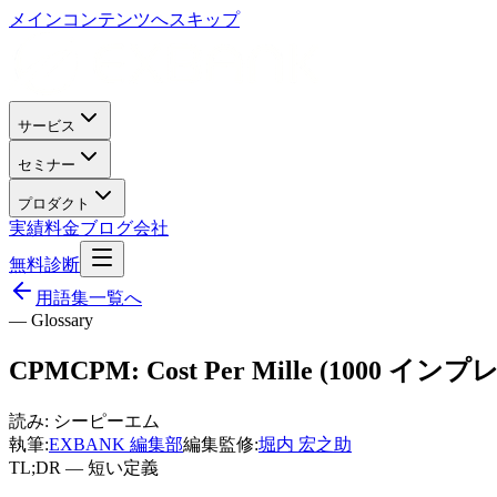
メインコンテンツへスキップ
サービス
セミナー
プロダクト
実績
料金
ブログ
会社
無料診断
用語集一覧へ
— Glossary
CPM
CPM: Cost Per Mille (100
読み:
シーピーエム
執筆:
EXBANK 編集部
編集監修:
堀内 宏之助
TL;DR — 短い定義