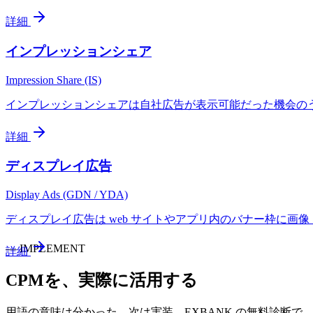
詳細
インプレッションシェア
Impression Share (IS)
インプレッションシェアは自社広告が表示可能だった機会のうち実際
詳細
ディスプレイ広告
Display Ads (GDN / YDA)
ディスプレイ広告は web サイトやアプリ内のバナー枠に画像・
—
IMPLEMENT
詳細
CPM
を、実際に活用する
用語の意味は分かった。次は実装。EXBANK の無料診断