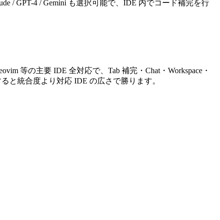
de / GPT-4 / Gemini も選択可能で、IDE 内でコード補完を行
rains / Neovim 等の主要 IDE 全対応で、Tab 補完・Chat・Workspace・
de と比較すると統合度より対応 IDE の広さで勝ります。