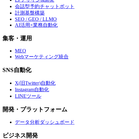
会話型予約チャットボット
計測基盤構築
SEO / GEO / LLMO
AI活用×業務自動化
集客・運用
MEO
Webマーケティング統合
SNS自動化
X(旧Twitter)自動化
Instagram自動化
LINEツール
開発・プラットフォーム
データ分析ダッシュボード
ビジネス開発