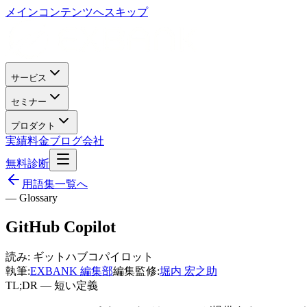
メインコンテンツへスキップ
サービス
セミナー
プロダクト
実績
料金
ブログ
会社
無料診断
用語集一覧へ
— Glossary
GitHub Copilot
読み:
ギットハブコパイロット
執筆:
EXBANK 編集部
編集監修:
堀内 宏之助
TL;DR — 短い定義