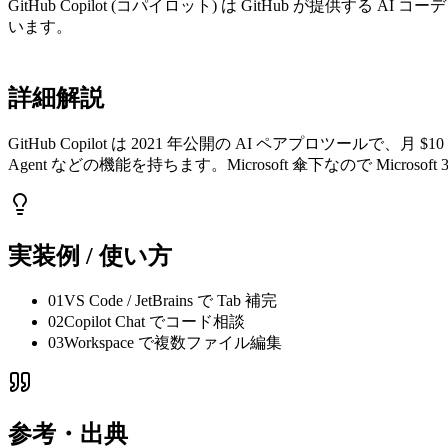
GitHub Copilot (コパイロット) は GitHub が提供する AI
います。
詳細解説
GitHub Copilot は 2021 年公開の AI ペアプロツールで、月 $10 (Indivi
Agent などの機能を持ちます。Microsoft 傘下なので Micros
実装例 / 使い方
01
VS Code / JetBrains で Tab 補完
02
Copilot Chat でコード相談
03
Workspace で複数ファイル編集
参考・出典