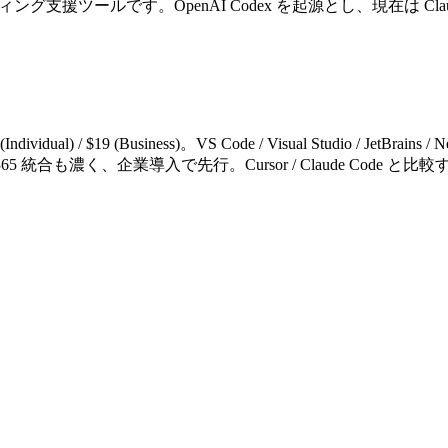
 コーディング支援ツールです。OpenAI Codex を起源とし、現在は Clau
dual) / $19 (Business)。VS Code / Visual Studio / JetB
oft 365 統合も濃く、企業導入で先行。Cursor / Claude Co