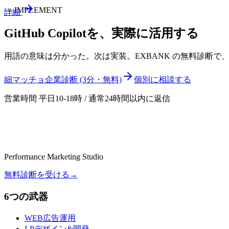
—
IMPLEMENT
詳細
GitHub Copilot
を、実際に活用する
用語の意味は分かった。次は実装。EXBANK の無料診断
細マッチョ企業診断 (3分・無料)
個別に相談する
営業時間 平日10-18時 / 通常24時間以内に返信
Performance Marketing Studio
無料診断を受ける
→
6つの武器
WEB広告運用
LPデザイン&開発