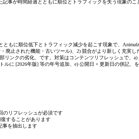
位上位だった記事が時間経過とともに順位とトラフィックを失う現象の
間とともに順位低下とトラフィック減少を起こす現象で、Animalz の
された機能・古いツール)、2) 競合がより新しく充実した記事を公開、3)
、5) 内部リンクの劣化、です。対策はコンテンツリフレッシュで、a
に [2026年版] 等の年号追加、e) 公開日 + 更新日の併記、を四
に1回のリフレッシュが必須です
5%回復することがあります
ay 記事を抽出します