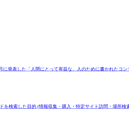
le が2022年8月に発表した「人間にとって有益な、人のために書かれた
ーがキーワードを検索した目的 (情報収集・購入・特定サイト訪問・場所