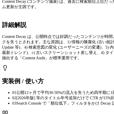
Content Decay (コンテンツ減衰) は、過去に検索順
ム更新が主因です。
詳細解説
Content Decay は、公開時点では好調だったコンテンツが時
クを失うとされます。主な原因は、1) 情報の陳腐化 (古い統計・廃止
Update 等)、4) 検索意図の変化 (ユーザーニーズの変遷)
最新トレンド)、c) 古いスクリーンショット差し替え、d) タイトル
抽出する「Content Audit」が標準運用です。
実装例 / 使い方
01
公開12ヶ月で平均30-50%の流入を失うため四半期
02
[2026年版] 等のタイトル年号追加だけで CTR が1
03
Search Console で「順位低下」フィルタをかけ Dec