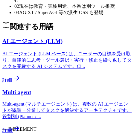
02
現在は教育・実験用途、本番は別ツール推奨
03
AGiXT / SuperAGI 等の派生 OSS も登場
関連する用語
AI エージェント (LLM)
AI エージェント (LLM ベース) は、ユーザーの目標を受け取
り、自律的に思考・ツール選択・実行・修正を繰り返してタ
スクを完遂する AI システムです。Cl
...
詳細
Multi-agent
Multi-agent (マルチエージェント) は、複数の AI エージェン
トが協調・分業してタスクを解決するアーキテクチャです。
役割別 (Planner /
...
—
IMPLEMENT
詳細