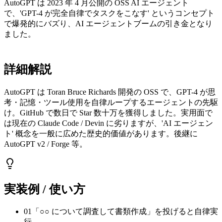
AutoGPT は 2023 年 4 月公開の OSS AI エージェント
で、'GPT-4 が完全自律でタスクをこなす' というコンセプト
で爆発的にバズり、AI エージェントブームの引き金となり
ました。
詳細解説
AutoGPT は Toran Bruce Richards 開発の OSS で、GPT-4 が思
考・記憶・ツール使用を自律ループするエージェントの先駆
け。GitHub で数日で Star 数十万を獲得しました。実用面で
は現在の Claude Code / Devin に劣りますが、'AI エージェン
ト' 概念を一般に広めた歴史的価値があります。後継に
AutoGPT v2 / Forge 等。
実装例 / 使い方
01
「○○ について調査して書類作成」を投げると自律実
行