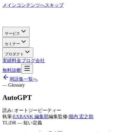
メインコンテンツへスキップ
サービス
セミナー
プロダクト
実績
料金
ブログ
会社
無料診断
用語集一覧へ
— Glossary
AutoGPT
読み:
オートジーピーティー
執筆:
EXBANK 編集部
編集監修:
堀内 宏之助
TL;DR — 短い定義