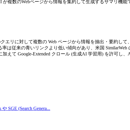
される、AI が複数のWebページから情報を集約して生成するサマリ機
ユーザーのクエリに対して複数の Web ページから情報を抽出・要
の青いリンクより低い傾向があり、米国 SimilarWeb の調査
) に加えて Google-Extended クロール (生成AI 学習用) を許可し
s や SGE (Search Genera
...