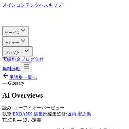
メインコンテンツへスキップ
サービス
セミナー
プロダクト
実績
料金
ブログ
会社
無料診断
用語集一覧へ
— Glossary
AI Overviews
読み:
エーアイオーバービュー
執筆:
EXBANK 編集部
編集監修:
堀内 宏之助
TL;DR — 短い定義