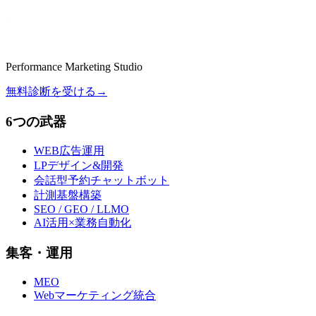
Performance Marketing Studio
無料診断を受ける
→
6つの武器
WEB広告運用
LPデザイン&開発
会話型予約チャットボット
計測基盤構築
SEO / GEO / LLMO
AI活用×業務自動化
集客・運用
MEO
Webマーケティング統合