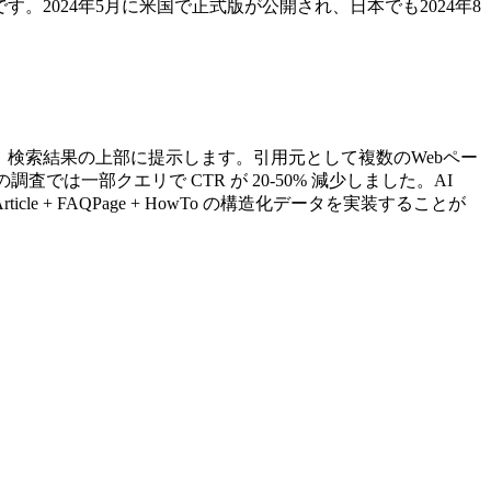
能です。2024年5月に米国で正式版が公開され、日本でも2024年8
約して、検索結果の上部に提示します。引用元として複数のWebペー
では一部クエリで CTR が 20-50% 減少しました。AI
、Article + FAQPage + HowTo の構造化データを実装することが