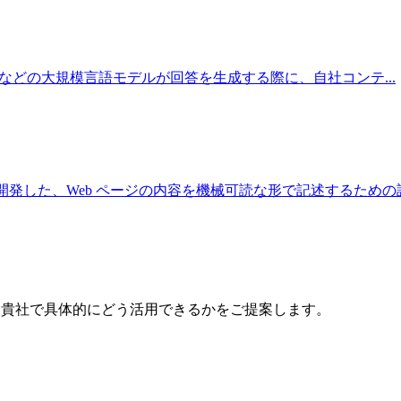
e・Perplexity などの大規模言語モデルが回答を生成する際に、自社コンテ
...
x の4社が共同開発した、Web ページの内容を機械可読な形で記述するための
で、貴社で具体的にどう活用できるかをご提案します。