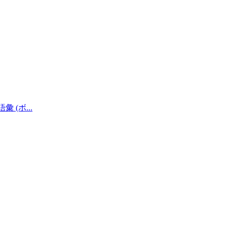
語彙 (ボ
...