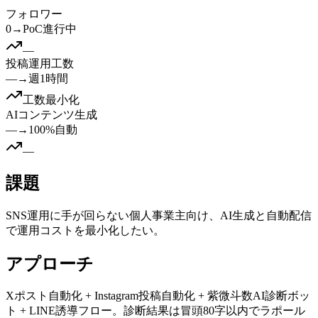
フォロワー
0
→
PoC進行中
—
投稿運用工数
—
→
週1時間
工数最小化
AIコンテンツ生成
—
→
100%自動
—
課題
SNS運用に手が回らない個人事業主向け、AI生成と自動配信
で運用コストを最小化したい。
アプローチ
Xポスト自動化 + Instagram投稿自動化 + 紫微斗数AI診断ボッ
ト + LINE誘導フロー。診断結果は冒頭80字以内でラポール