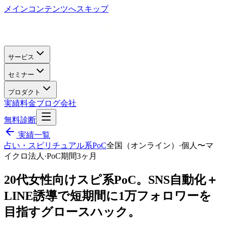
メインコンテンツへスキップ
サービス
セミナー
プロダクト
実績
料金
ブログ
会社
無料診断
実績一覧
占い・スピリチュアル系PoC
全国（オンライン）
·
個人〜マ
イクロ法人
·
PoC期間3ヶ月
20代女性向けスピ系PoC。SNS自動化＋
LINE誘導で短期間に1万フォロワーを
目指すグロースハック。