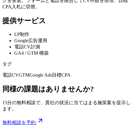
グを実装。フォームと電話を統合してCV件数を倍増、目標
CPA入札に切替。
提供サービス
LP制作
Google広告運用
電話CV計測
GA4 / GTM 構築
タグ
電話CV
GTM
Google Ads
目標CPA
同様の課題はありませんか?
15分の無料相談で、貴社の状況に当てはまる施策案を提示し
ます。
無料相談を予約