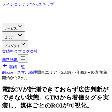
メインコンテンツへスキップ
サービス
セミナー
プロダクト
実績
料金
ブログ
会社
無料診断
実績一覧
iPhone・スマホ修理
関東エリア（5店舗）
·
年商3〜10億
·
施策
開始から2ヶ月
電話CVが計測できておらず広告判断が
できない状態。GTMから着信タグを実
装し、媒体ごとのROIが可視化。