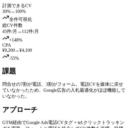
計測できるCV
30%
→
100%
全件可視化
総CV件数
45件/月
→
112件/月
+148%
CPA
¥9,200
→
¥4,100
-55%
課題
問合せの7割が電話、3割がフォーム。電話CVを媒体に戻せ
ていなかったため、Google広告の入札最適化がほぼ機能して
いなかった。
アプローチ
GTM経由でGoogle Ads電話CVタグ + tel:クリックトラッキン