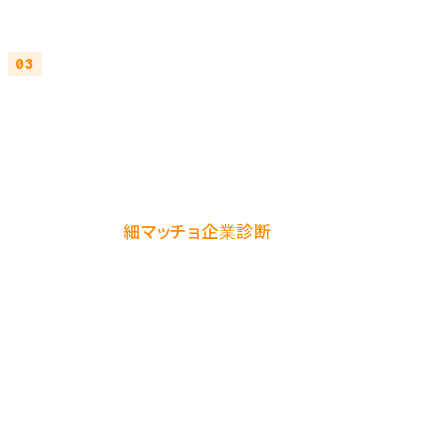
を全ページに入れる
: 土台が整う
コンテンツに応じて Article / FAQPage /
Product を追加
: 月単位でリッチリザルトが反映
される
「実装後の継続メンテができる体制が組めるか不安」と
いう方は、まず
細マッチョ企業診断
で 3 分セルフチェッ
クしてみてください。構造化データを資産として育て続け
られる組織体力があるか、5 軸スコアで即時に可視化さ
れます。
EXBANK では、構造化データ監査・スキーマ設計・
WordPress / Next.js テンプレート実装・Search