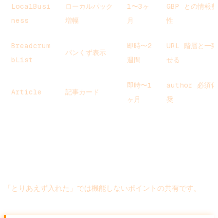
LocalBusi
ローカルパック
1〜3ヶ
GBP との情報
ness
増幅
月
性
Breadcrum
即時〜2
URL 階層と一
パンくず表示
bList
週間
せる
即時〜1
author 必須
Article
記事カード
ヶ月
奨
構造化データの落とし穴
「とりあえず入れた」では機能しないポイントの共有です。