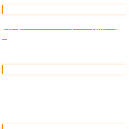
05. FAQPage — Q&A 形式コンテンツ
実装直後にリッチリザルトが表示される即効性スキー
マ
。ただし「ページ本文に表示している FAQ のみ」を
JSON-LD 化してください。
06. Product — EC・商品ページ
商品名・価格・在庫・レビュー・
ブランド
情報。
Review / AggregateRating と組み合わせて使うのが
標準です。
07. LocalBusiness — 店舗・ローカル事業