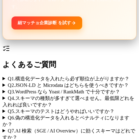
す。
細マッチョ企業診断 を試す
よくあるご質問
Q
1
.
構造化データを入れたら必ず順位が上がりますか？
Q
2
.
JSON-LD と Microdata はどちらを使うべきですか？
Q
3
.
WordPress なら Yoast / RankMath で十分ですか？
Q
4
.
スキーマの種類が多すぎて選べません。最低限どれを
入れれば良いですか？
Q
5
.
スキーマのテストはどうやればいいですか？
Q
6
.
偽の構造化データを入れるとペナルティになります
か？
Q
7
.
AI 検索（SGE / AI Overview）に効くスキーマはどれで
すか？