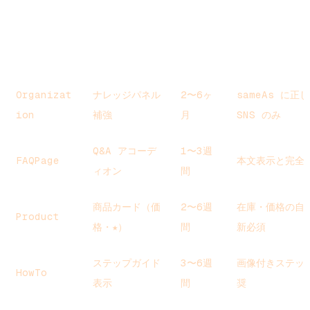
効果実
スキーマ
リッチリザルト
運用注意点
感期間
Organizat
ナレッジパネル
2〜6ヶ
sameAs に正
ion
補強
月
SNS のみ
Q&A アコーデ
1〜3週
FAQPage
本文表示と完全
ィオン
間
商品カード（価
2〜6週
在庫・価格の自
Product
格・★）
間
新必須
ステップガイド
3〜6週
画像付きステッ
HowTo
表示
間
奨