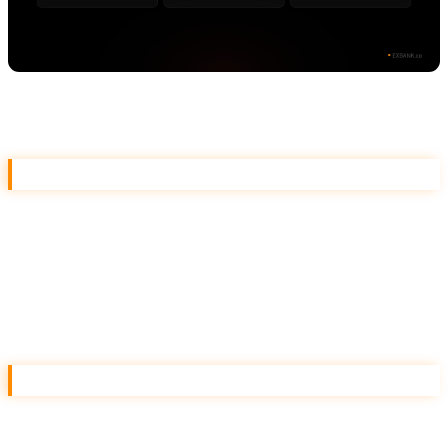
主要スキーマ 6 マス
01. Organization — 全サイト必須
サイト運営組織の情報。フッター情報を JSON-LD で機
械可読にすることで、Google ナレッジパネルや AI
Overview での企業認識が劇的に向上します。
02. WebSite — 全サイト必須
サイト全体のメタ情報 + サイト内検索