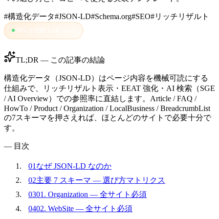
#
構造化データ
#
JSON-LD
#
Schema.org
#
SEO
#
リッチリザルト
●
78
%
が完読
|
1,247
views
TL;DR — この記事の結論
構造化データ（JSON-LD）はページ内容を機械可読にする
仕組みで、リッチリザルト表示・EEAT 強化・AI 検索（SGE
/ AI Overview）での参照率に直結します。Article / FAQ /
HowTo / Product / Organization / LocalBusiness / BreadcrumbList
の7スキーマを押さえれば、ほとんどのサイトで必要十分で
す。
— 目次
01
なぜ JSON-LD なのか
02
主要 7 スキーマ — 選び方マトリクス
03
01. Organization — 全サイト必須
04
02. WebSite — 全サイト必須