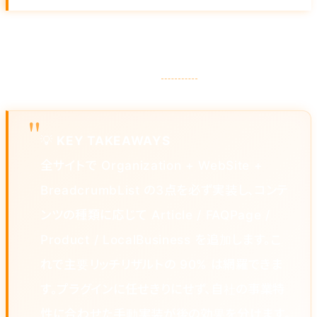
住所・営業時間・電話番号・地理座標。Google ビジ
ネスプロフィールとの連携で
MEO
効果が増幅します。
💡
KEY TAKEAWAYS
全サイトで Organization + WebSite +
BreadcrumbList の3点を必ず実装し、コンテ
ンツの種類に応じて Article / FAQPage /
Product / LocalBusiness を追加します。こ
れで主要リッチリザルトの 90% は網羅できま
す。プラグインに任せきりにせず、自社の事業特
性に合わせた手動実装が後の効果を分けます。