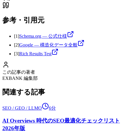
参考・引用元
[
1
]
Schema.org — 公式仕様
[
2
]
Google — 構造化データ全般
[
3
]
Rich Results Test
この記事の著者
EXBANK 編集部
関連する記事
SEO / GEO / LLMO
6分
AI Overviews 時代のSEO最適化チェックリスト
2026年版