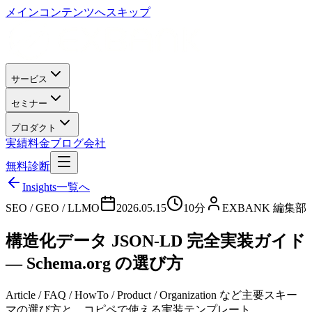
メインコンテンツへスキップ
サービス
セミナー
プロダクト
実績
料金
ブログ
会社
無料診断
Insights一覧へ
SEO / GEO / LLMO
2026.05.15
10分
EXBANK 編集部
構造化データ JSON-LD 完全実装ガイド
— Schema.org の選び方
Article / FAQ / HowTo / Product / Organization など主要スキー
マの選び方と、コピペで使える実装テンプレート。