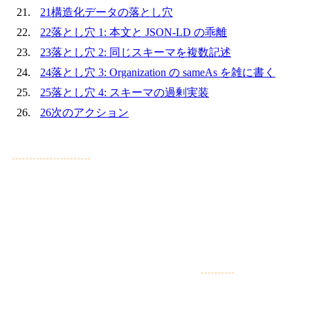
21
構造化データの落とし穴
22
落とし穴 1: 本文と JSON-LD の乖離
23
落とし穴 2: 同じスキーマを複数記述
24
落とし穴 3: Organization の sameAs を雑に書く
25
落とし穴 4: スキーマの過剰実装
26
次のアクション
「
構造化データ
を入れた方がいい、と聞いたけれど、何か
ら始めれば？」「プラグインで自動生成しているけど、それ
で十分？」 — こうしたご質問が、この 2 年で急増してい
ます。
背景には、Google AI Overview（旧
SGE
）や Bing
Copilot など AI 検索の本格化があります。
構造化データ
はもはや SEO のおまけではなく、AI 検索時代の必須要