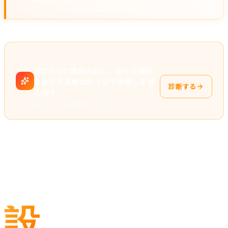
JSON-LD 実装の前に、自社が継続
改修できる体力か 3 分で診断しませ
診断する
んか？
細マッチョ企業診断 / 3 分 8 問
実装フロー — 5 ステップ
設
計から本番反映までの順序です。