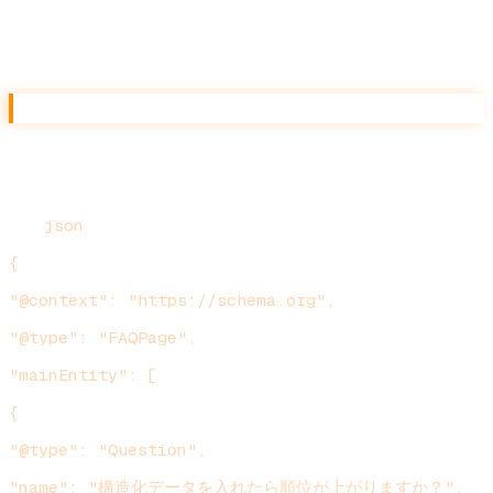
FAQPage
`
json
{
"@context": "https://schema.org",
"@type": "FAQPage",
"mainEntity": [
{
"@type": "Question",
"name": "構造化データを入れたら順位が上がりますか？",