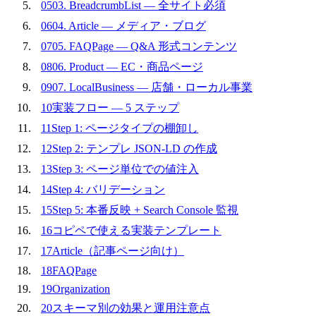
05
03. BreadcrumbList — 全サイト必須
06
04. Article — メディア・ブログ
07
05. FAQPage — Q&A 形式コンテンツ
08
06. Product — EC・商品ページ
09
07. LocalBusiness — 店舗・ローカル事業
10
実装フロー — 5 ステップ
11
Step 1: ページタイプの棚卸し
12
Step 2: テンプレ JSON-LD の作成
13
Step 3: ページ単位での値注入
14
Step 4: バリデーション
15
Step 5: 本番反映 + Search Console 監視
16
コピペで使える実装テンプレート
17
Article（記事ページ向け）
18
FAQPage
19
Organization
20
スキーマ別の効果と運用注意点