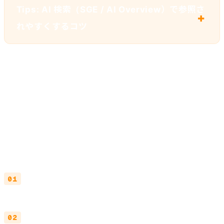
Tips: AI 検索（SGE / AI Overview）で参照さ
れやすくするコツ
次のアクション
構造化データを実装するなら、以下の順番がおすすめで
す。
既存サイトを Rich Results Test に通す
: 現状で
何が認識されているか把握
Organization + WebSite + BreadcrumbList