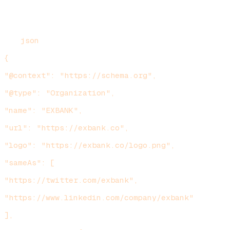
`
json
{
"@context": "https://schema.org",
"@type": "Organization",
"name": "EXBANK",
"url": "https://exbank.co",
"logo": "https://exbank.co/logo.png",
"sameAs": [
"https://twitter.com/exbank",
"https://www.linkedin.com/company/exbank"
],