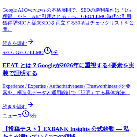
Google AI Overviews の本格展開で、SEOの勝利条件は「1位
獲得」から「AIに引用される」へ。GEO/LLMO時代の引用
獲得型SEOと従来SEOを両立する50項目チェックリストを公
開。
続きを読む
SEO / GEO / LLMO
9分
EEAT とは？Googleが2026年に重視する4要素を実
装で証明する
Experience / Expertise / Authoritativeness / Trustworthiness の4要
素を、構造化データと運用設計で「証明」する具体方法。
続きを読む
ニュース
5分
【投稿テスト】EXBANK Insights 公式始動 — 私
たちが書いていく7つの領域