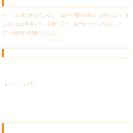
落とし穴 1: 本文と JSON-LD の乖離
ページに表示されていない FAQ や商品情報を JSON-LD だけ
に書くのは違反です。発覚すると「構造化データの問題」とし
て手動対策の対象になります。
落とし穴 2: 同じスキーマを複数記述
@type` の JSON-LD を 2 つ以上書く
1 ページに同じ
と、Google が混乱して全部無視するケースがあります。
同種の情報は1 ブロックに集約してください。
落とし穴 3: Organization の sameAs を