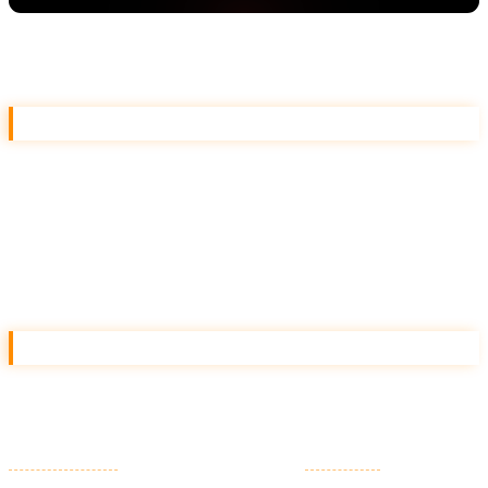
JSON-LD 実装フロー
Step 1: ページタイプの棚卸し
サイト内のページを「TOP / 記事 / FAQ / 商品 / 店舗 /
著者 / お問い合わせ」など類型に分け、それぞれにどのス
キーマを当てるか決めます。
Step 2: テンプレ JSON-LD の作成
ページタイプごとに変数化したテンプレを用意します。
WordPress
なら functions.php、
Next.js
なら共通レ