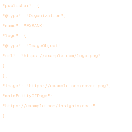
"publisher": {
"@type": "Organization",
"name": "EXBANK",
"logo": {
"@type": "ImageObject",
"url": "https://example.com/logo.png"
}
},
"image": "https://example.com/cover.png",
"mainEntityOfPage":
"https://example.com/insights/eeat"
}
`