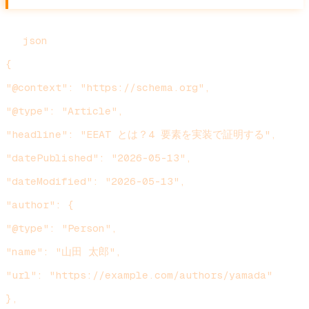
``
json
{
"@context": "https://schema.org",
"@type": "Article",
"headline": "EEAT とは？4 要素を実装で証明する",
"datePublished": "2026-05-13",
"dateModified": "2026-05-13",
"author": {
"@type": "Person",
"name": "山田 太郎",
"url": "https://example.com/authors/yamada"
},