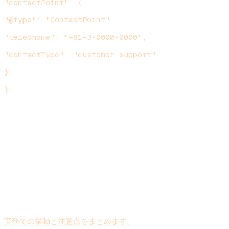
"contactPoint": {
"@type": "ContactPoint",
"telephone": "+81-3-0000-0000",
"contactType": "customer support"
}
}
`
スキーマ別の効果と運用注意点
実務での挙動と注意点をまとめます。