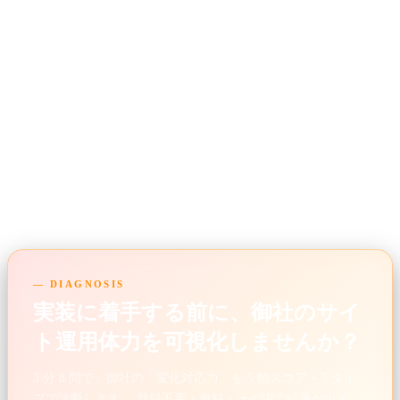
Console 監視運用までを一貫サポートしています。「Rich
Results Test でエラーが出るが、原因が分からない」段
階のご相談も歓迎です。30 分の無料診断で、自社サイト
の優先実装スキーマと CTR 改善ポテンシャルをお伝えし
ます。
ぜひお気軽にお問い合わせください。
— DIAGNOSIS
実装に着手する前に、御社のサイ
ト運用体力を可視化しませんか？
3 分 8 問で、御社の「変化対応力」を 5 軸スコア + 5 タイ
プで診断します。 登録不要・無料・その場で結果が出ま