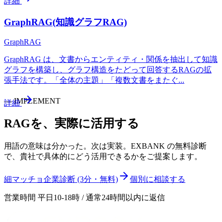
詳細
GraphRAG(知識グラフRAG)
GraphRAG
GraphRAG は、文書からエンティティ・関係を抽出して知識
グラフを構築し、グラフ構造をたどって回答するRAGの拡
張手法です。「全体の主題」「複数文書をまたぐ
...
—
IMPLEMENT
詳細
RAG
を、実際に活用する
用語の意味は分かった。次は実装。EXBANK の無料診断
で、貴社で具体的にどう活用できるかをご提案します。
細マッチョ企業診断 (3分・無料)
個別に相談する
営業時間 平日10-18時 / 通常24時間以内に返信