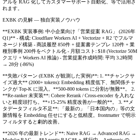
アルを RAG 化してカスタマーサポート自動化、等で活用さ
れます。
EXBK の見解 — 独自実装ノウハウ
**EXBK 実装事例: 中小企業向け「営業提案 RAG」 (2026年
Q1)** - 構成: Cloudflare Workers AI + Vectorize + R2 でフルマ
ネージド構築 - 商談履歴 850件 + 提案書テンプレ 120件 + 業
種別事例 200件をベクトル化 - 月額コスト: $18 (Vectorize 50M
クエリ + Workers AI 推論) - 営業提案作成時間: 平均 3.2時間
→ 28分 (-86%)
**失敗パターン (EXBK が観測した実例)**: 1. **チャンクサ
イズ過大** (2000+ tokens): Embedding 精度低下、無関係チャ
ンクが Top-K に混入。**500-800 tokens に分割が無難**。 2.
**Re-ranker 未実装**: Cohere Rerank / Cross-encoder を入れな
いと精度頭打ち。**+15-25% 精度改善が一般的**。 3. **メ
タデータフィルタ不足**: 「最新の」「日本国内の」等の文
脈情報を Embedding 任せにすると低精度。frontmatter で明示
フィルタすると劇的改善。
**2026 年の最新トレンド**: Naive RAG → Advanced RAG →
Modular RAG → **Agentic RAG** へ移行中。Anthropic の