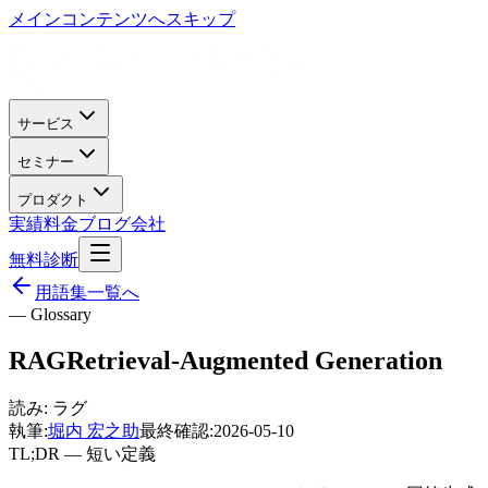
メインコンテンツへスキップ
サービス
セミナー
プロダクト
実績
料金
ブログ
会社
無料診断
用語集一覧へ
— Glossary
RAG
Retrieval-Augmented Generation
読み:
ラグ
執筆:
堀内 宏之助
最終確認:
2026-05-10
TL;DR — 短い定義