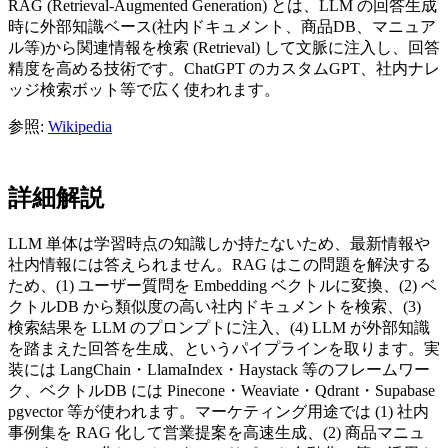
RAG (Retrieval-Augmented Generation) とは、LLM の回答生成
時に外部知識ベース(社内ドキュメント、商品DB、マニュア
ル等)から関連情報を検索 (Retrieval) して文脈に注入し、回答
精度を高める技術です。ChatGPT のカスタムGPT、社内ナレ
ッジ検索ボット等で広く使われます。
参照:
Wikipedia
詳細解説
LLM 単体は学習時点の知識しか持たないため、最新情報や
社内情報には答えられません。RAG はこの問題を解決する
ため、(1) ユーザー質問を Embedding ベクトルに変換、(2) ベ
クトルDB から類似度の高い社内ドキュメントを検索、(3)
検索結果を LLM のプロンプトに注入、(4) LLM が外部知識
を踏まえた回答を生成、というパイプラインを取ります。実
装には LangChain・LlamaIndex・Haystack 等のフレームワー
ク、ベクトルDB には Pinecone・Weaviate・Qdrant・Supabase
pgvector 等が使われます。マーケティング用途では (1) 社内
事例集を RAG 化して営業提案を高速生成、(2) 商品マニュ