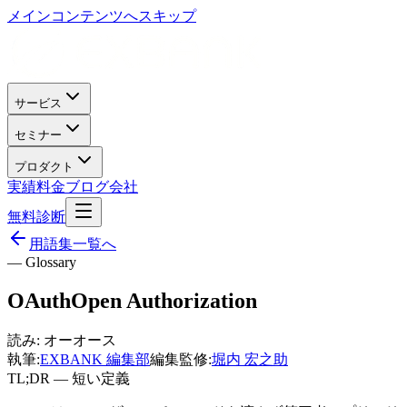
メインコンテンツへスキップ
サービス
セミナー
プロダクト
実績
料金
ブログ
会社
無料診断
用語集一覧へ
— Glossary
OAuth
Open Authorization
読み:
オーオース
執筆:
EXBANK 編集部
編集監修:
堀内 宏之助
TL;DR — 短い定義