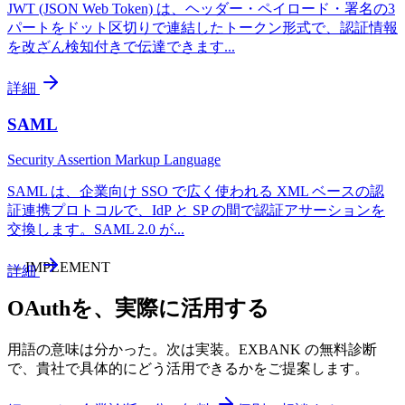
JWT (JSON Web Token) は、ヘッダー・ペイロード・署名の3
パートをドット区切りで連結したトークン形式で、認証情報
を改ざん検知付きで伝達できます
...
詳細
SAML
Security Assertion Markup Language
SAML は、企業向け SSO で広く使われる XML ベースの認
証連携プロトコルで、IdP と SP の間で認証アサーションを
交換します。SAML 2.0 が
...
—
IMPLEMENT
詳細
OAuth
を、実際に活用する
用語の意味は分かった。次は実装。EXBANK の無料診断
で、貴社で具体的にどう活用できるかをご提案します。