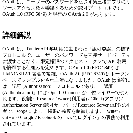
OAuth は、ユーザーのパスワードを渡さず第三者アプリにリ
ソースアクセス権を委譲するための認可プロトコルです。
OAuth 1.0 (RFC 5849) と現行の OAuth 2.0 があります。
詳細解説
OAuth は、Twitter API 黎明期に生まれた「認可委譲」の標準
プロトコルで、ユーザーのパスワードを直接サードパーティ
に渡すことなく、限定権限のアクセストークンで API 利用
を許可する仕組みを定めます。OAuth 1.0 (RFC 5849) は
HMAC-SHA1 署名で複雑、OAuth 2.0 (RFC 6749) はトークン
ベースでシンプル化され主流になりました。OAuth は厳密に
は「認可 (Authorization)」プロトコルであり、「認証
(Authentication)」には OpenID Connect が上位レイヤーで使わ
れます。役割は Resource Owner (利用者) / Client (アプリ) /
Authorization Server (認可サーバー) / Resource Server (API) の4
者で、scope によって権限の粒度を制御します。Twitter /
GitHub / Google / Facebook の「○○でログイン」の裏側で利用
されています。