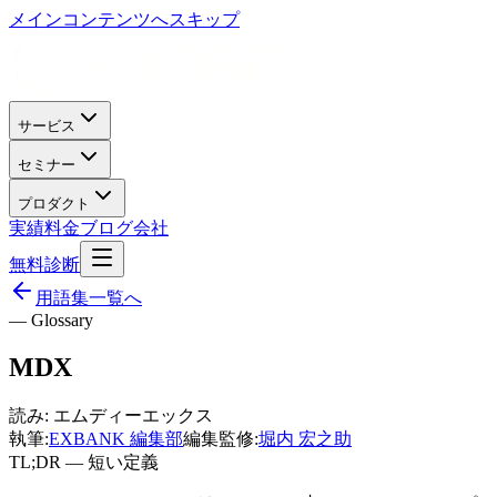
メインコンテンツへスキップ
サービス
セミナー
プロダクト
実績
料金
ブログ
会社
無料診断
用語集一覧へ
— Glossary
MDX
読み:
エムディーエックス
執筆:
EXBANK 編集部
編集監修:
堀内 宏之助
TL;DR — 短い定義