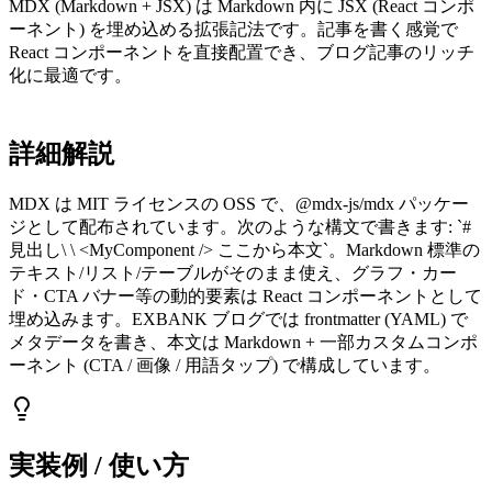
MDX (Markdown + JSX) は Markdown 内に JSX (React コンポ
ーネント) を埋め込める拡張記法です。記事を書く感覚で
React コンポーネントを直接配置でき、ブログ記事のリッチ
化に最適です。
詳細解説
MDX は MIT ライセンスの OSS で、@mdx-js/mdx パッケー
ジとして配布されています。次のような構文で書きます: `#
見出し\ \ <MyComponent /> ここから本文`。Markdown 標準の
テキスト/リスト/テーブルがそのまま使え、グラフ・カー
ド・CTA バナー等の動的要素は React コンポーネントとして
埋め込みます。EXBANK ブログでは frontmatter (YAML) で
メタデータを書き、本文は Markdown + 一部カスタムコンポ
ーネント (CTA / 画像 / 用語タップ) で構成しています。
実装例 / 使い方