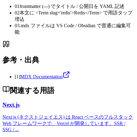
01
frontmatter (---) でタイトル / 公開日を YAML 記述
02
本文に <Term slug='redis'>Redis</Term> で用語タップ
埋込
03
.mdx ファイルは VS Code / Obsidian で普通に編集可
能
参考・出典
[
1
]
MDX Documentation
関連する用語
Next.js
Next.js (ネクストジェイエス) は React ベースのフルスタック
Web フレームワークで、Vercel が開発しています。SSR /
SSG /
...