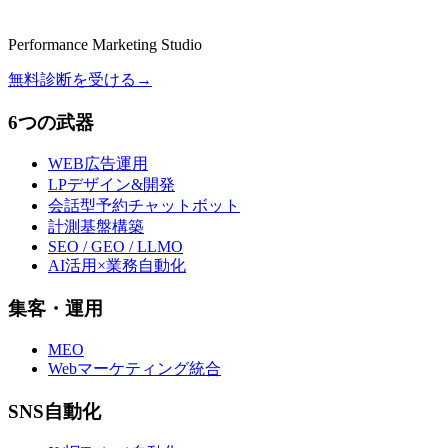
Performance Marketing Studio
無料診断を受ける
→
6つの武器
WEB広告運用
LPデザイン&開発
会話型予約チャットボット
計測基盤構築
SEO / GEO / LLMO
AI活用×業務自動化
集客・運用
MEO
Webマーケティング統合
SNS自動化