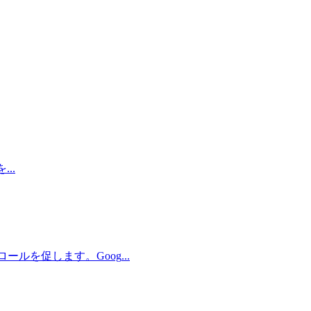
を
...
クロールを促します。Goog
...