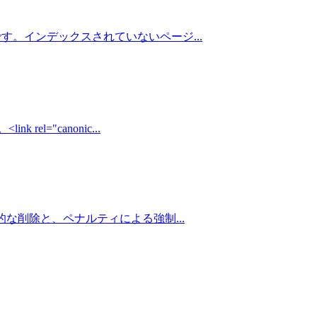
とです。インデックスされていないページ
...
el="canonic
...
意図的な削除と、ペナルティによる強制
...