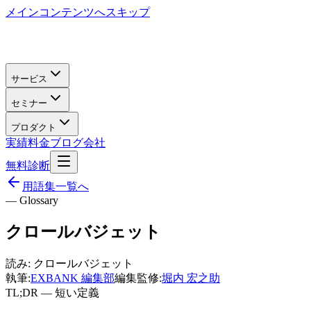
メインコンテンツへスキップ
サービス
セミナー
プロダクト
実績
料金
ブログ
会社
無料診断
用語集一覧へ
— Glossary
クロールバジェット
読み:
クロールバジェット
執筆:
EXBANK 編集部
編集監修:
堀内 宏之助
TL;DR — 短い定義