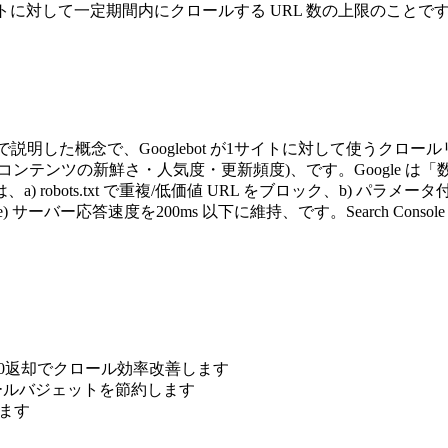
bot が特定サイトに対して一定期間内にクロールする URL 数の上
明した概念で、Googlebot が1サイトに対して使うクロールリソース
nd (コンテンツの新鮮さ・人気度・更新頻度)、です。Google は「
bots.txt で重複/低価値 URL をブロック、b) パラメータ
e) サーバー応答速度を200ms 以下に維持、です。Search C
の410返却でクロール効率改善します
クロールバジェットを節約します
れます