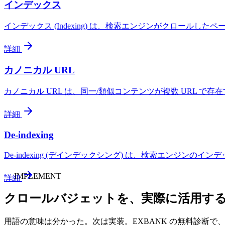
インデックス
インデックス (Indexing) は、検索エンジンがクロー
詳細
カノニカル URL
カノニカル URL は、同一/類似コンテンツが複数 URL で存在す
詳細
De-indexing
De-indexing (デインデックシング) は、検索エン
—
IMPLEMENT
詳細
クロールバジェット
を、実際に活用す
用語の意味は分かった。次は実装。EXBANK の無料診断