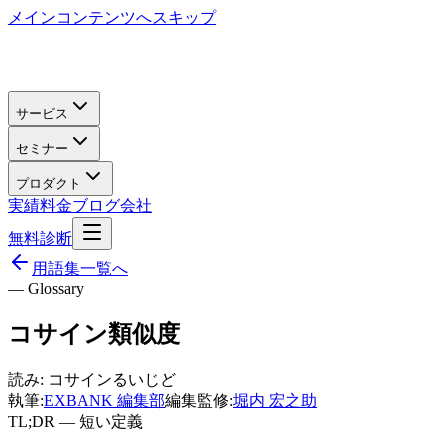
メインコンテンツへスキップ
サービス
セミナー
プロダクト
実績
料金
ブログ
会社
無料診断
用語集一覧へ
— Glossary
コサイン類似度
読み:
コサインるいじど
執筆:
EXBANK 編集部
編集監修:
堀内 宏之助
TL;DR — 短い定義