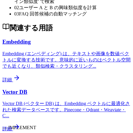
イン類似度' で検索
02
ユーザー A と B の興味類似度を計算
03
FAQ 回答候補の自動マッチング
関連する用語
Embedding
Embedding (エンベディング) は、テキストや画像を数値ベク
トルに変換する技術です。意味的に近いものはベクトル空間
でも近くなり、類似検索・クラスタリング
...
詳細
Vector DB
Vector DB (ベクター DB) は、Embedding ベクトルに最適化さ
れた検索データベースです。Pinecone・Qdrant・Weaviate・
C
...
—
IMPLEMENT
詳細