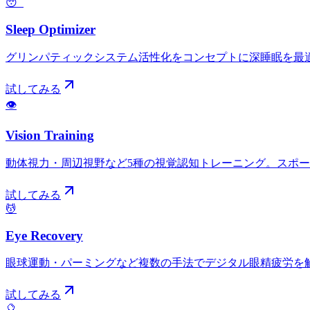
😴
Sleep Optimizer
グリンパティックシステム活性化をコンセプトに深睡眠を最
試してみる
👁️
Vision Training
動体視力・周辺視野など5種の視覚認知トレーニング。スポ
試してみる
💆
Eye Recovery
眼球運動・パーミングなど複数の手法でデジタル眼精疲労を
試してみる
🔮