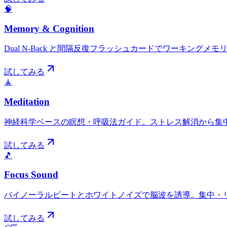
🧠
Memory & Cognition
Dual N-Back と間隔反復フラッシュカードでワーキング
試してみる
🧘
Meditation
神経科学ベースの瞑想・呼吸法ガイド。ストレス解消から集
試してみる
🎵
Focus Sound
バイノーラルビートとホワイトノイズで脳波を誘導。集中・
試してみる