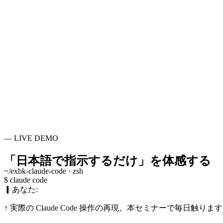
10〜15時間
A/Bプラン別の研修時間
11本
講師作成 Web アプリ
2〜20名
受講人数の目安
— LIVE DEMO
「日本語で指示するだけ」を
体感する
~/exbk-claude-code · zsh
$
claude code
▎
あなた:
↑ 実際の Claude Code 操作の再現。本セミナーで毎日触りま