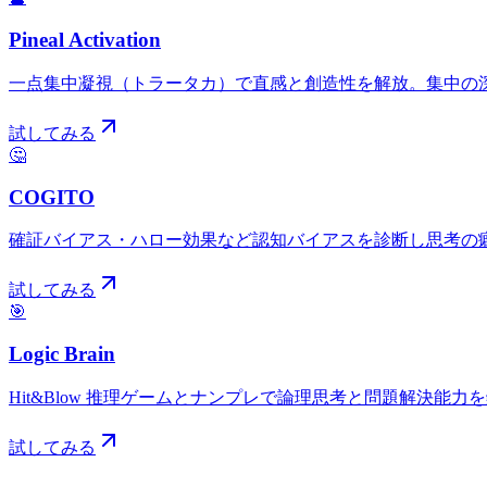
Pineal Activation
一点集中凝視（トラータカ）で直感と創造性を解放。集中の
試してみる
🤔
COGITO
確証バイアス・ハロー効果など認知バイアスを診断し思考の
試してみる
🎯
Logic Brain
Hit&Blow 推理ゲームとナンプレで論理思考と問題解決能
試してみる