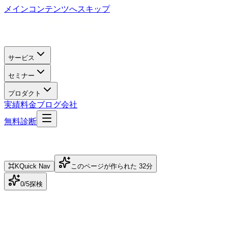
メインコンテンツへスキップ
サービス
セミナー
プロダクト
実績
料金
ブログ
会社
無料診断
⌘K
Quick Nav
このページが作られた
32
分
0
/
5
探検